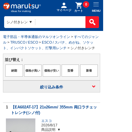
0
マイページ
MENU
カート
電子部品・半導体通販のマルツオンライン
>
すべてのジャン
ル
>
TRUSCO / ESCO
>
ESCO / スパナ、めがね、ソケッ
ト、インパクトソケット、打撃用レンチ
> シノ付きレンチ
並び替え：
絞り込み条件
1
【EA602AT-17】21x26mm/ 355mm 両口ラチェッ
トレンチ(シノ付)
エスコ
2026/8/17
商品説明