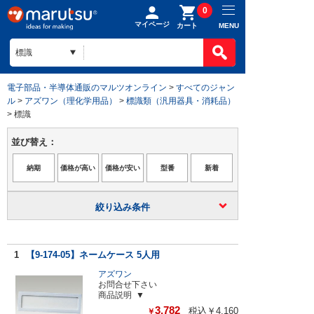
0
マイページ
MENU
カート
電子部品・半導体通販のマルツオンライン
>
すべてのジャン
ル
>
アズワン（理化学用品）
>
標識類（汎用器具・消耗品）
> 標識
並び替え：
絞り込み条件
1
【9-174-05】ネームケース 5人用
アズワン
お問合せ下さい
商品説明
3,782
税込￥4,160
￥