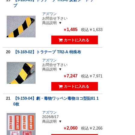
プ
アズワン
お問合せ下さい
商品説明
1,485
税込￥1,633
￥
20
【9-169-02】トラテープ TR2-A 特殊布
アズワン
お問合せ下さい
商品説明
7,247
税込￥7,971
￥
21
【9-159-04】劇・毒物ワッペン毒物ヨコ型貼81 1
0枚
アズワン
2026/8/17
商品説明
2,060
税込￥2,266
￥