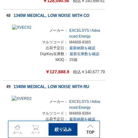
￥
128,090.56
税込￥
140,899.61
48
1340W MEDICAL, LOW NOISE WITH CO
メーカー：
EXCELSYS / Adva
nced Energy
マルツコード：
M4868-8385
出荷予定日：
最新納期を確認
DigiKey在庫数：
最新在庫数を確認
MOQ：
25個
￥
127,888.9
税込￥
140,677.79
49
1340W MEDICAL, LOW NOISE WITH RU
メーカー：
EXCELSYS / Adva
nced Energy
マルツコード：
M4868-8384
出荷予定日：
最新納期を確認
DigiKey在庫数：
最新在庫数を確認
絞り込み
MOQ：
25個
TOP
ホーム
カート