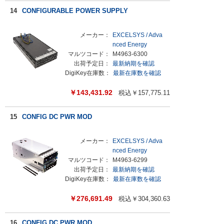
14
CONFIGURABLE POWER SUPPLY
メーカー：
EXCELSYS / Adva
nced Energy
マルツコード：
M4963-6300
出荷予定日：
最新納期を確認
DigiKey在庫数：
最新在庫数を確認
￥
143,431.92
税込￥
157,775.11
15
CONFIG DC PWR MOD
メーカー：
EXCELSYS / Adva
nced Energy
マルツコード：
M4963-6299
出荷予定日：
最新納期を確認
DigiKey在庫数：
最新在庫数を確認
￥
276,691.49
税込￥
304,360.63
16
CONFIG DC PWR MOD