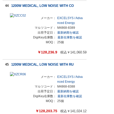
44
1200W MEDICAL, LOW NOISE WITH CO
メーカー：
EXCELSYS / Adva
nced Energy
マルツコード：
M4868-8389
出荷予定日：
最新納期を確認
DigiKey在庫数：
最新在庫数を確認
MOQ：
25個
￥
128,236.9
税込￥
141,060.59
45
1200W MEDICAL, LOW NOISE WITH RU
メーカー：
EXCELSYS / Adva
nced Energy
マルツコード：
M4868-8388
出荷予定日：
最新納期を確認
DigiKey在庫数：
最新在庫数を確認
MOQ：
25個
￥
128,203.75
税込￥
141,024.12