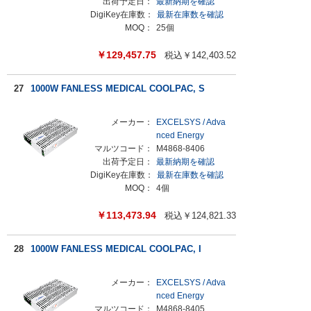
出荷予定日：
最新納期を確認
DigiKey在庫数：
最新在庫数を確認
MOQ：
25個
￥
129,457.75
税込￥
142,403.52
27
1000W FANLESS MEDICAL COOLPAC, S
メーカー：
EXCELSYS / Adva
nced Energy
マルツコード：
M4868-8406
出荷予定日：
最新納期を確認
DigiKey在庫数：
最新在庫数を確認
MOQ：
4個
￥
113,473.94
税込￥
124,821.33
28
1000W FANLESS MEDICAL COOLPAC, I
メーカー：
EXCELSYS / Adva
nced Energy
マルツコード：
M4868-8405