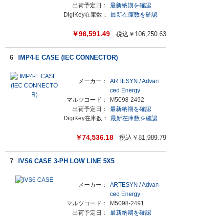
出荷予定日：
最新納期を確認
DigiKey在庫数：
最新在庫数を確認
￥
96,591.49
税込￥
106,250.63
6
IMP4-E CASE (IEC CONNECTOR)
メーカー：
ARTESYN / Advan
ced Energy
マルツコード：
M5098-2492
出荷予定日：
最新納期を確認
DigiKey在庫数：
最新在庫数を確認
￥
74,536.18
税込￥
81,989.79
7
IVS6 CASE 3-PH LOW LINE 5X5
メーカー：
ARTESYN / Advan
ced Energy
マルツコード：
M5098-2491
出荷予定日：
最新納期を確認