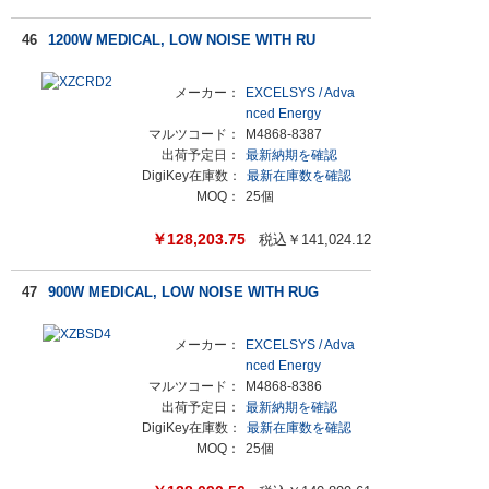
46
1200W MEDICAL, LOW NOISE WITH RU
メーカー：
EXCELSYS / Adva
nced Energy
マルツコード：
M4868-8387
出荷予定日：
最新納期を確認
DigiKey在庫数：
最新在庫数を確認
MOQ：
25個
￥
128,203.75
税込￥
141,024.12
47
900W MEDICAL, LOW NOISE WITH RUG
メーカー：
EXCELSYS / Adva
nced Energy
マルツコード：
M4868-8386
出荷予定日：
最新納期を確認
DigiKey在庫数：
最新在庫数を確認
MOQ：
25個