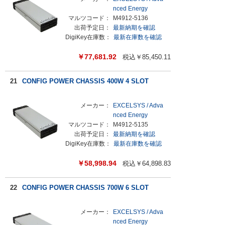
nced Energy
マルツコード：
M4912-5136
出荷予定日：
最新納期を確認
DigiKey在庫数：
最新在庫数を確認
￥
77,681.92
税込￥
85,450.11
21
CONFIG POWER CHASSIS 400W 4 SLOT
メーカー：
EXCELSYS / Adva
nced Energy
マルツコード：
M4912-5135
出荷予定日：
最新納期を確認
DigiKey在庫数：
最新在庫数を確認
￥
58,998.94
税込￥
64,898.83
22
CONFIG POWER CHASSIS 700W 6 SLOT
メーカー：
EXCELSYS / Adva
nced Energy