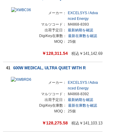
メーカー：
EXCELSYS / Adva
nced Energy
マルツコード：
M4868-8393
出荷予定日：
最新納期を確認
DigiKey在庫数：
最新在庫数を確認
MOQ：
25個
￥
128,311.54
税込￥
141,142.69
41
600W MEDICAL, ULTRA QUIET WITH R
メーカー：
EXCELSYS / Adva
nced Energy
マルツコード：
M4868-8392
出荷予定日：
最新納期を確認
DigiKey在庫数：
最新在庫数を確認
MOQ：
25個
￥
128,275.58
税込￥
141,103.13