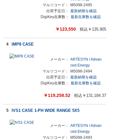
マルツコード：
M5098-2495
出荷予定日：
最新納期を確認
DigiKey在庫数：
最新在庫数を確認
￥
123,550
税込￥
135,905
4
IMP8 CASE
メーカー：
ARTESYN / Advan
ced Energy
マルツコード：
M5098-2494
出荷予定日：
最新納期を確認
DigiKey在庫数：
最新在庫数を確認
￥
119,258.52
税込￥
131,184.37
5
IVS1 CASE 1-PH WIDE RANGE 5X5
メーカー：
ARTESYN / Advan
ced Energy
マルツコード：
M5098-2493