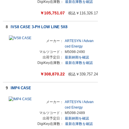
DigiKey在庫数：
最新在庫数を確認
￥
105,751.07
税込￥
116,326.17
8
IVS8 CASE 3-PH LOW LINE 5X8
メーカー：
ARTESYN / Advan
ced Energy
マルツコード：
M5098-2490
出荷予定日：
最新納期を確認
DigiKey在庫数：
最新在庫数を確認
￥
308,870.22
税込￥
339,757.24
9
IMP4 CASE
メーカー：
ARTESYN / Advan
ced Energy
マルツコード：
M5098-2489
出荷予定日：
最新納期を確認
DigiKey在庫数：
最新在庫数を確認