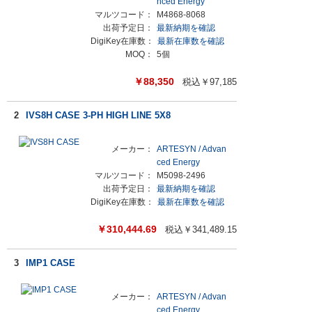
nced Energy
マルツコード：
M4868-8068
出荷予定日：
最新納期を確認
DigiKey在庫数：
最新在庫数を確認
MOQ：
5個
￥
88,350
税込￥
97,185
2
IVS8H CASE 3-PH HIGH LINE 5X8
メーカー：
ARTESYN / Advan
ced Energy
マルツコード：
M5098-2496
出荷予定日：
最新納期を確認
DigiKey在庫数：
最新在庫数を確認
￥
310,444.69
税込￥
341,489.15
3
IMP1 CASE
メーカー：
ARTESYN / Advan
ced Energy