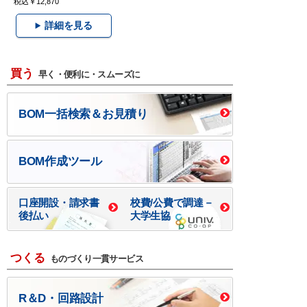
税込￥12,870
詳細を見る
買う
早く・便利に・スムーズに
BOM一括検索＆お見積り
BOM作成ツール
口座開設・請求書
校費/公費で調達－
後払い
大学生協
つくる
ものづくり一貫サービス
R＆D・回路設計