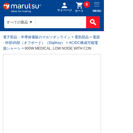
0
マイページ
MENU
カート
電子部品・半導体通販のマルツオンライン
>
電気部品
>
電源
- 外部/内部（オフボード）（DigiKey）
>
AC/DC構成可能電
源シャーシ
> 900W MEDICAL, LOW NOISE WITH CON