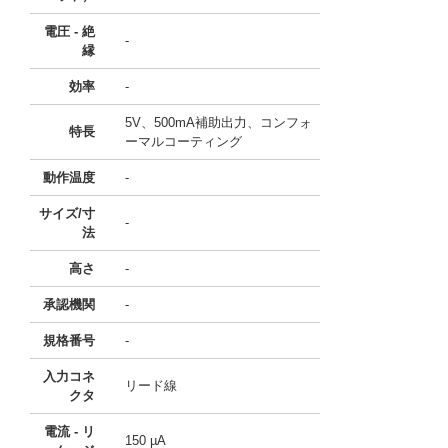
電圧 - 絶
-
縁
効率
-
5V、500mA補助出力、コンフォ
特長
ーマルコーティング
動作温度
-
サイズ/寸
-
法
高さ
-
承認機関
-
規格番号
-
入力コネ
リード線
クタ
電流 - リ
150 µA