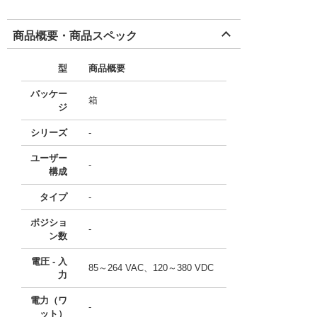
商品概要・商品スペック
型
商品概要
パッケー
箱
ジ
シリーズ
-
ユーザー
-
構成
タイプ
-
ポジショ
-
ン数
電圧 - 入
85～264 VAC、120～380 VDC
力
電力（ワ
-
ット）