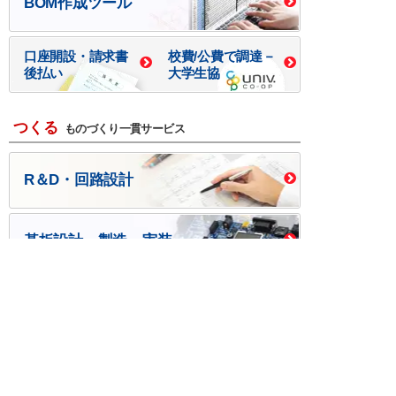
BOM作成ツール
口座開設・請求書
校費/公費で調達－
後払い
大学生協
つくる
ものづくり一貫サービス
R＆D・回路設計
基板設計・製造・実装
ケース・ハーネス加工
※掲載されている価格には消費税、各種手数料が含まれ
ておりません。別途消費税およびお支払方法に応じた