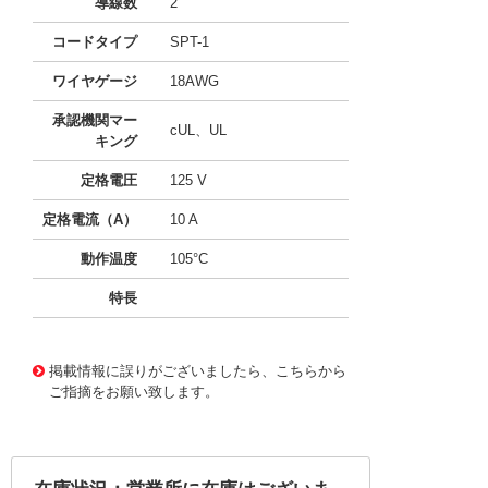
導線数
2
コードタイプ
SPT-1
ワイヤゲージ
18AWG
承認機関マー
cUL、UL
キング
定格電圧
125 V
定格電流（A）
10 A
動作温度
105°C
特長
10118909
!041! 07190-60
掲載情報に誤りがございましたら、こちらから
ご指摘をお願い致します。