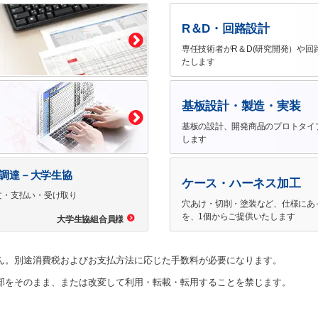
R＆D・回路設計
専任技術者がR＆D(研究開発）や回
たします
基板設計・製造・実装
基板の設計、開発商品のプロトタイ
します
で調達－大学生協
ケース・ハーネス加工
文・支払い・受け取り
穴あけ・切削・塗装など、仕様にあ
を、1個からご提供いたします
大学生協組合員様
ん。別途消費税およびお支払方法に応じた手数料が必要になります。
部をそのまま、または改変して利用・転載・転用することを禁じます。