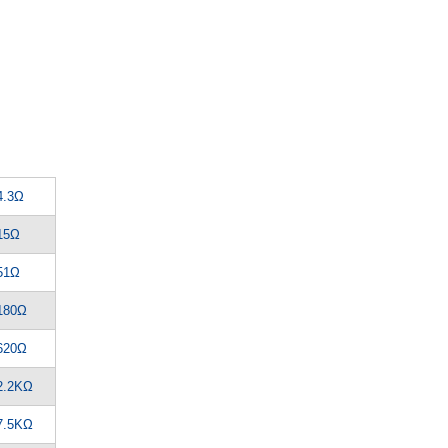
4.3Ω
15Ω
51Ω
180Ω
620Ω
2.2KΩ
7.5KΩ