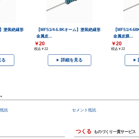
ーム】塗装絶縁形
【MFS1/4-6.8Kオーム】塗装絶縁形
【MFS1/4-
金属皮...
金属皮膜...
￥20
￥20
税込￥22
税込￥22
見る
詳細を見る
。
抵抗
セメント抵抗
つくる
ものづくり一貫サービス