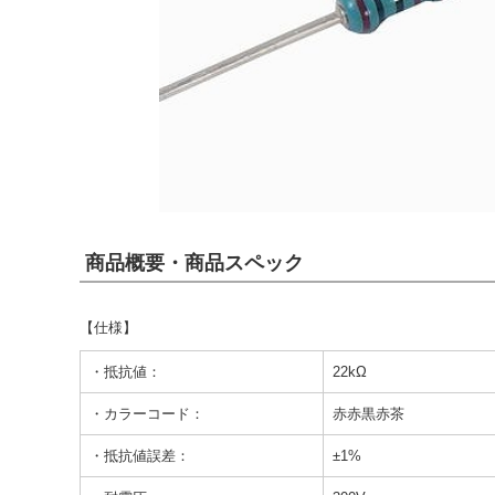
商品概要・商品スペック
【仕様】
・抵抗値：
22kΩ
・カラーコード：
赤赤黒赤茶
・抵抗値誤差：
±1%