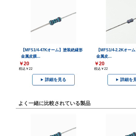
【MFS1/4-47Kオーム】塗装絶縁形
【MFS1/4-2.2Kオ
金属皮膜...
金属皮...
￥20
￥20
税込￥22
税込￥22
詳細を見る
詳細を
よく一緒に比較されている製品