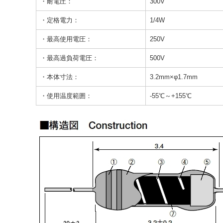
・耐電圧：
300V
・定格電力：
1/4W
・最高使用電圧：
250V
・最高過負荷電圧：
500V
・本体寸法：
3.2mm×φ1.7mm
・使用温度範囲：
-55℃～+155℃