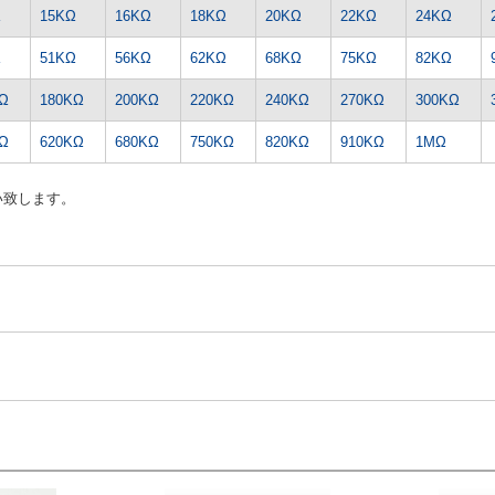
Ω
15KΩ
16KΩ
18KΩ
20KΩ
22KΩ
24KΩ
Ω
51KΩ
56KΩ
62KΩ
68KΩ
75KΩ
82KΩ
Ω
180KΩ
200KΩ
220KΩ
240KΩ
270KΩ
300KΩ
Ω
620KΩ
680KΩ
750KΩ
820KΩ
910KΩ
1MΩ
い致します。