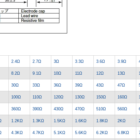
2.4Ω
2.7Ω
3Ω
3.3Ω
3.6Ω
3.9Ω
8.2Ω
9.1Ω
10Ω
11Ω
12Ω
13Ω
30Ω
33Ω
36Ω
39Ω
43Ω
47Ω
100Ω
110Ω
120Ω
130Ω
150Ω
160Ω
360Ω
390Ω
430Ω
470Ω
510Ω
560Ω
Ω
1.2KΩ
1.3KΩ
1.5KΩ
1.6KΩ
1.8KΩ
2KΩ
Ω
4.3KΩ
4.7KΩ
5.1KΩ
5.6KΩ
6.2KΩ
6.8KΩ