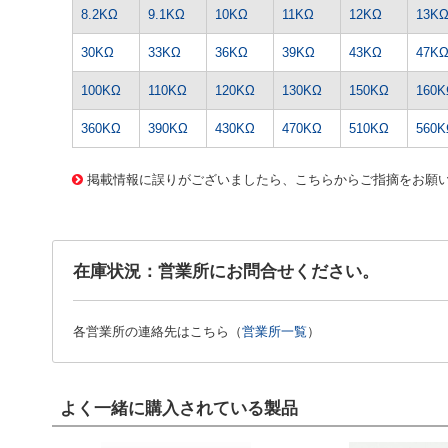
8.2KΩ
9.1KΩ
10KΩ
11KΩ
12KΩ
13K
30KΩ
33KΩ
36KΩ
39KΩ
43KΩ
47K
100KΩ
110KΩ
120KΩ
130KΩ
150KΩ
160K
360KΩ
390KΩ
430KΩ
470KΩ
510KΩ
560K
13422 0000000201588843
CK-0602 MFS1/4-22Kｵｰﾑ
掲載情報に誤りがございましたら、こちらからご指摘をお願
在庫状況：営業所にお問合せください。
各営業所の連絡先はこちら（
営業所一覧
）
よく一緒に購入されている製品