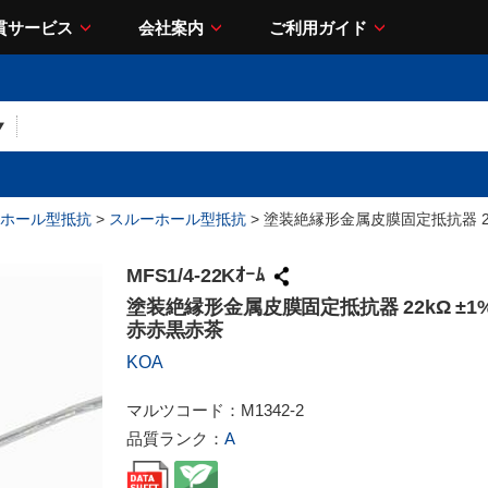
貫サービス
会社案内
ご利用ガイド
ホール型抵抗
>
スルーホール型抵抗
> 塗装絶縁形金属皮膜固定抵抗器 22k
MFS1/4-22Kｵｰﾑ
塗装絶縁形金属皮膜固定抵抗器 22kΩ ±1% 
赤赤黒赤茶
KOA
マルツコード：
M1342-2
品質ランク：
A