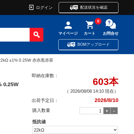
ログイン
配送状況を確認
0
マイページ
カート
お問合せ
BOMアップロード
Ω ±1% 0.25W 赤赤黒赤茶
即納在庫数：
603本
0.25W
（
2026/08/08 14:10
現在）
2026/8/10
出荷予定日：
購入数量
抵抗値