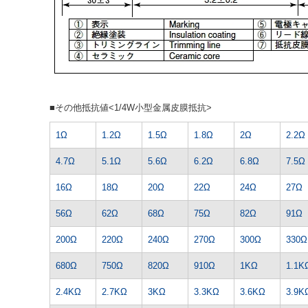
■その他抵抗値<1/4W小型金属皮膜抵抗>
1Ω
1.2Ω
1.5Ω
1.8Ω
2Ω
2.2Ω
4.7Ω
5.1Ω
5.6Ω
6.2Ω
6.8Ω
7.5Ω
16Ω
18Ω
20Ω
22Ω
24Ω
27Ω
56Ω
62Ω
68Ω
75Ω
82Ω
91Ω
200Ω
220Ω
240Ω
270Ω
300Ω
330Ω
680Ω
750Ω
820Ω
910Ω
1KΩ
1.1K
2.4KΩ
2.7KΩ
3KΩ
3.3KΩ
3.6KΩ
3.9K