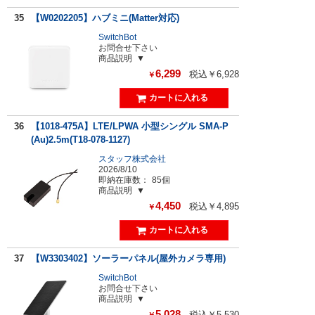
35
【W0202205】ハブミニ(Matter対応)
SwitchBot
お問合せ下さい
商品説明
6,299
税込￥6,928
￥
36
【1018-475A】LTE/LPWA 小型シングル SMA-P
(Au)2.5m(T18-078-1127)
スタッフ株式会社
2026/8/10
即納在庫数：
85個
商品説明
4,450
税込￥4,895
￥
37
【W3303402】ソーラーパネル(屋外カメラ専用)
SwitchBot
お問合せ下さい
商品説明
5,028
税込￥5,530
￥