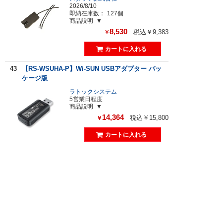
2026/8/10
即納在庫数：
127個
商品説明
8,530
税込￥9,383
￥
43
【RS-WSUHA-P】Wi-SUN USBアダプター パッ
ケージ版
ラトックシステム
5営業日程度
商品説明
14,364
税込￥15,800
￥
44
【DCN1-3NC】DeviceNet周辺機器
OMRON
お問合せ下さい
商品説明
8,242
税込￥9,066
￥