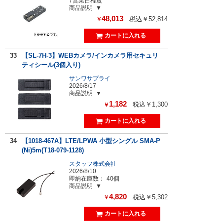
7営業日程度
商品説明
48,013
税込￥52,814
￥
33
【SL-7H-3】WEBカメラ/インカメラ用セキュリ
ティシール(3個入り)
サンワサプライ
2026/8/17
商品説明
1,182
税込￥1,300
￥
34
【1018-467A】LTE/LPWA 小型シングル SMA-P
(Ni)5m(T18-079-1128)
スタッフ株式会社
2026/8/10
即納在庫数：
40個
商品説明
4,820
税込￥5,302
￥