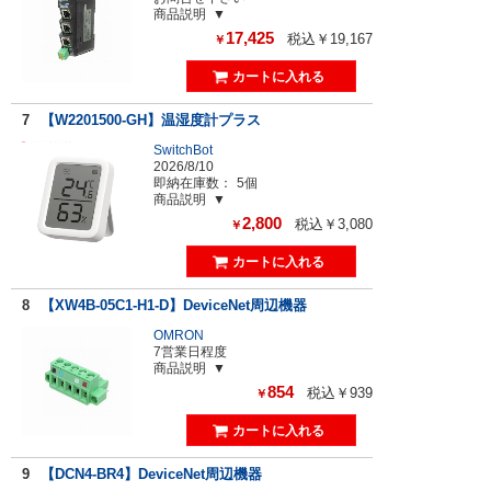
商品説明
17,425
税込￥19,167
￥
7
【W2201500-GH】温湿度計プラス
SwitchBot
2026/8/10
即納在庫数：
5個
商品説明
2,800
税込￥3,080
￥
8
【XW4B-05C1-H1-D】DeviceNet周辺機器
OMRON
7営業日程度
商品説明
854
税込￥939
￥
9
【DCN4-BR4】DeviceNet周辺機器