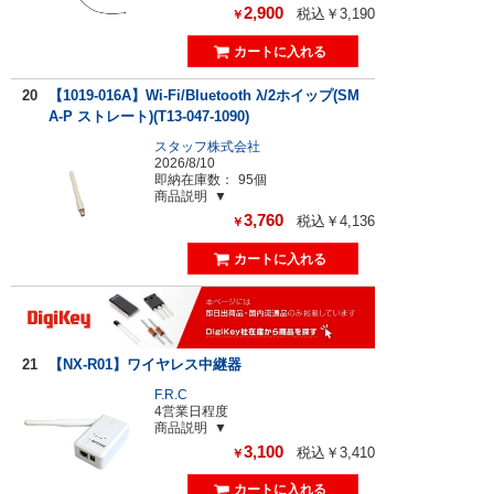
2,900
税込￥3,190
￥
20
【1019-016A】Wi-Fi/Bluetooth λ/2ホイップ(SM
A-P ストレート)(T13-047-1090)
スタッフ株式会社
2026/8/10
即納在庫数：
95個
商品説明
3,760
税込￥4,136
￥
21
【NX-R01】ワイヤレス中継器
F.R.C
4営業日程度
商品説明
3,100
税込￥3,410
￥