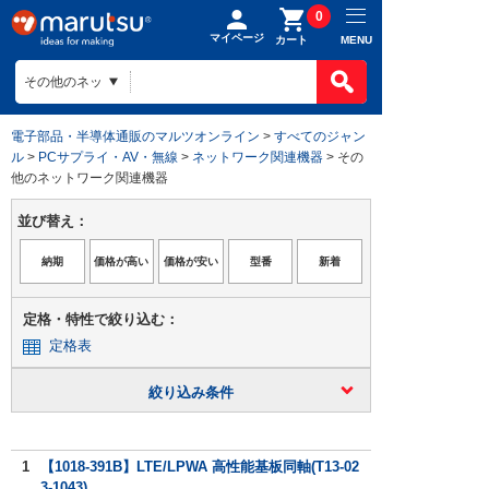
0
マイページ
MENU
カート
電子部品・半導体通販のマルツオンライン
>
すべてのジャン
ル
>
PCサプライ・AV・無線
>
ネットワーク関連機器
> その
他のネットワーク関連機器
並び替え：
定格・特性で絞り込む：
定格表
絞り込み条件
1
【1018-391B】LTE/LPWA 高性能基板同軸(T13-02
3-1043)