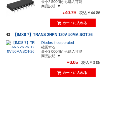
最小2,500個から購入可能
商品説明
40.79
税込￥44.86
￥
43
【IMX8-7】TRANS 2NPN 120V 50MA SOT-26
Diodes Incorporated
確認する
最小3,000個から購入可能
商品説明
0.05
税込￥0.05
￥
44
【ULN2004D1013TR】IC PWR RELAY 7NPN 1:
1 16SO
STマイクロエレクトロニクス
確認する
商品説明
111.43
税込￥122.57
￥