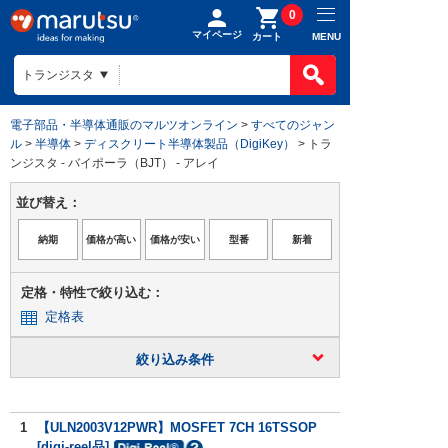
0
マイページ
MENU
カート
電子部品・半導体通販のマルツオンライン
>
すべてのジャン
ル
>
半導体
>
ディスクリート半導体製品（DigiKey）
> トラ
ンジスタ - バイポーラ（BJT） - アレイ
並び替え：
定格・特性で絞り込む：
定格表
絞り込み条件
1
【ULN2003V12PWR】MOSFET 7CH 16TSSOP
[digi-reel品]