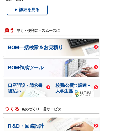
詳細を見る
買う
早く・便利に・スムーズに
BOM一括検索＆お見積り
BOM作成ツール
口座開設・請求書
校費/公費で調達－
後払い
大学生協
つくる
ものづくり一貫サービス
R＆D・回路設計