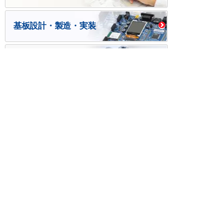
基板設計・製造・実装
ケース・ハーネス加工
※掲載されている価格には消費税、各種手数料が含まれ
ておりません。別途消費税およびお支払方法に応じた
手数料が必要になります。
※このホームページに掲載されている、記事・写真の一
部または全部をそのまま、または改変して利用・転
載・転用することを禁じます。
※商品によって販売価格が店頭価格と異なる場合がござ
います。
※弊社ではお客様が商品を選びやすくするためにデータ
シートの提供や技術情報、商品画像の表示を行ってい
ます。
しかしさまざまな事情により、これらの情報がすべて