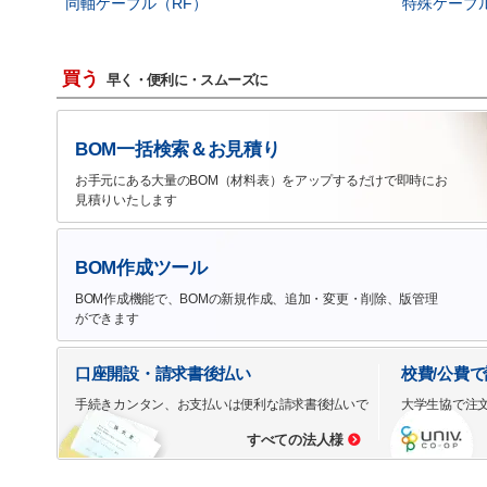
同軸ケーブル（RF）
特殊ケーブ
買う
早く・便利に・スムーズに
BOM一括検索＆お見積り
お手元にある大量のBOM（材料表）をアップするだけで即時にお
見積りいたします
BOM作成ツール
BOM作成機能で、BOMの新規作成、追加・変更・削除、版管理
ができます
口座開設・請求書後払い
校費/公費
手続きカンタン、お支払いは便利な請求書後払いで
大学生協で注
すべての法人様