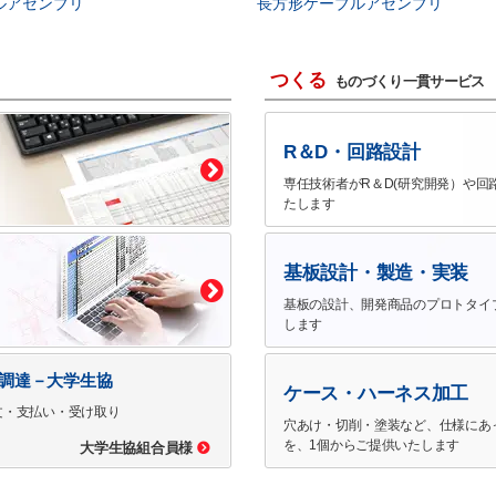
ルアセンブリ
長方形ケーブルアセンブリ
つくる
ものづくり一貫サービス
R＆D・回路設計
専任技術者がR＆D(研究開発）や回
たします
基板設計・製造・実装
基板の設計、開発商品のプロトタイ
します
で調達－大学生協
ケース・ハーネス加工
文・支払い・受け取り
穴あけ・切削・塗装など、仕様にあ
を、1個からご提供いたします
大学生協組合員様