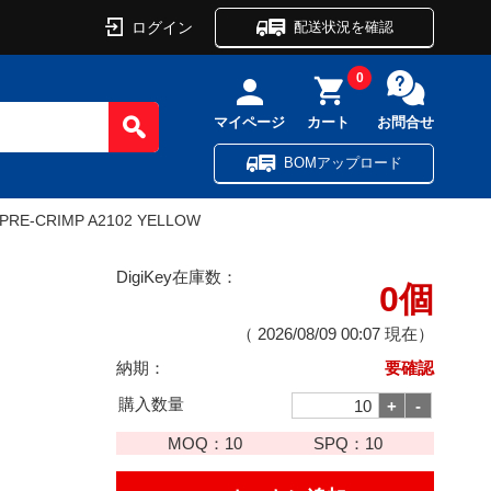
ログイン
配送状況を確認
0
マイページ
カート
お問合せ
BOMアップロード
 PRE-CRIMP A2102 YELLOW
DigiKey在庫数：
0個
（
2026/08/09 00:07
現在）
納期：
要確認
購入数量
MOQ：
10
SPQ：
10