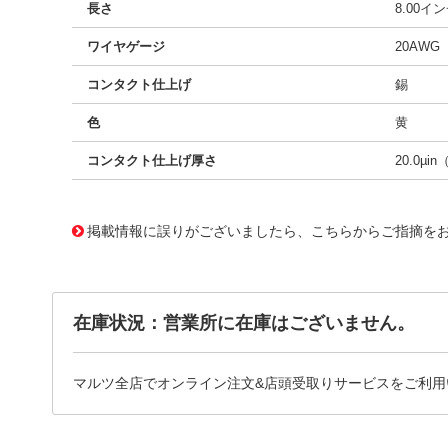
長さ
8.00イ
ワイヤゲージ
20AWG
コンタクト仕上げ
錫
色
黄
コンタクト仕上げ厚さ
20.0µin
10001660
!041! 0002062101-08-Y0-D
掲載情報に誤りがございましたら、こちらからご指摘を
在庫状況：営業所に在庫はございません。
マルツ全店でオンライン注文&店頭受取りサービスをご利用