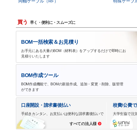
同軸ケーブル（RF）
特殊ケーブ
買う
早く・便利に・スムーズに
BOM一括検索＆お見積り
お手元にある大量のBOM（材料表）をアップするだけで即時にお
見積りいたします
BOM作成ツール
BOM作成機能で、BOMの新規作成、追加・変更・削除、版管理
ができます
口座開設・請求書後払い
校費/公費
手続きカンタン、お支払いは便利な請求書後払いで
大学生協で注
すべての法人様