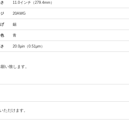
長さ
11.0インチ（279.4mm）
ージ
20AWG
上げ
錫
色
青
厚さ
20.0µin（0.51µm）
お願い致します。
いただけます。