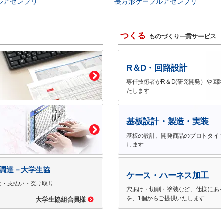
ルアセンブリ
長方形ケーブルアセンブリ
つくる
ものづくり一貫サービス
R＆D・回路設計
専任技術者がR＆D(研究開発）や回
たします
基板設計・製造・実装
基板の設計、開発商品のプロトタイ
します
で調達－大学生協
ケース・ハーネス加工
文・支払い・受け取り
穴あけ・切削・塗装など、仕様にあ
を、1個からご提供いたします
大学生協組合員様