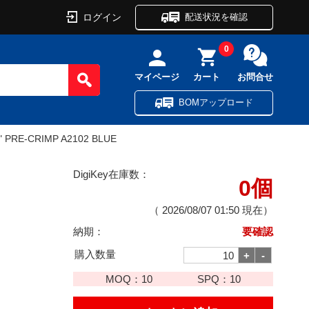
ログイン
配送状況を確認
0
マイページ
カート
お問合せ
BOMアップロード
" PRE-CRIMP A2102 BLUE
DigiKey在庫数：
0個
（
2026/08/07 01:50
現在）
納期：
要確認
購入数量
MOQ：
10
SPQ：
10