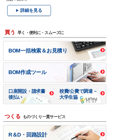
詳細を見る
買う
早く・便利に・スムーズに
BOM一括検索＆お見積り
BOM作成ツール
口座開設・請求書
校費/公費で調達－
後払い
大学生協
つくる
ものづくり一貫サービス
R＆D・回路設計