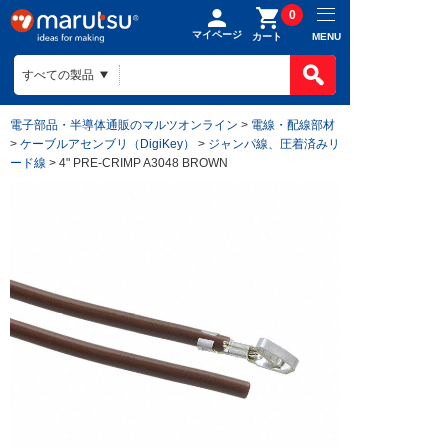
0
マイページ
MENU
カート
電子部品・半導体通販のマルツオンライン
>
電線・配線部材
>
ケーブルアセンブリ（DigiKey）
>
ジャンパ線、圧着済みリ
ード線
> 4" PRE-CRIMP A3048 BROWN