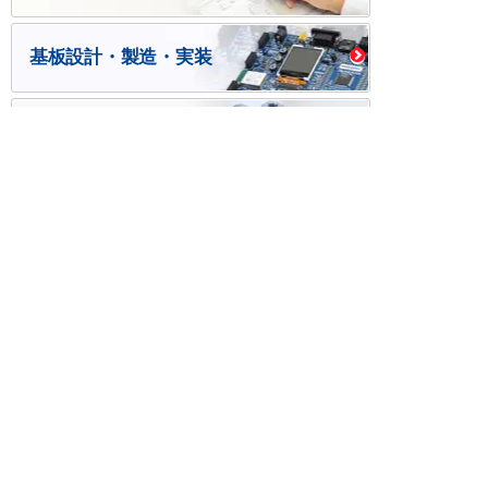
基板設計・製造・実装
ケース・ハーネス加工
※掲載されている価格には消費税、各種手数料が含まれ
ておりません。別途消費税およびお支払方法に応じた
手数料が必要になります。
※このホームページに掲載されている、記事・写真の一
部または全部をそのまま、または改変して利用・転
載・転用することを禁じます。
※商品によって販売価格が店頭価格と異なる場合がござ
います。
※弊社ではお客様が商品を選びやすくするためにデータ
シートの提供や技術情報、商品画像の表示を行ってい
ます。
しかしさまざまな事情により、これらの情報がすべて