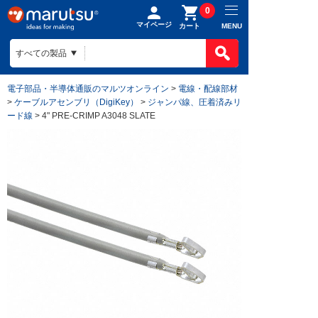
0
マイページ
MENU
カート
電子部品・半導体通販のマルツオンライン
>
電線・配線部材
>
ケーブルアセンブリ（DigiKey）
>
ジャンパ線、圧着済みリ
ード線
> 4" PRE-CRIMP A3048 SLATE