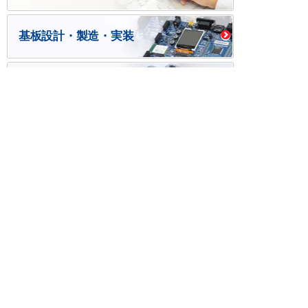
基板設計・製造・実装
ケース・ハーネス加工
※掲載されている価格には消費税、各種手数料が含まれ
ておりません。別途消費税およびお支払方法に応じた
手数料が必要になります。
※このホームページに掲載されている、記事・写真の一
部または全部をそのまま、または改変して利用・転
載・転用することを禁じます。
※商品によって販売価格が店頭価格と異なる場合がござ
います。
※弊社ではお客様が商品を選びやすくするためにデータ
シートの提供や技術情報、商品画像の表示を行ってい
ます。
しかしさまざまな事情により、これらの情報がすべて