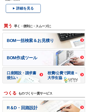
詳細を見る
買う
早く・便利に・スムーズに
BOM一括検索＆お見積り
BOM作成ツール
口座開設・請求書
校費/公費で調達－
後払い
大学生協
つくる
ものづくり一貫サービス
R＆D・回路設計