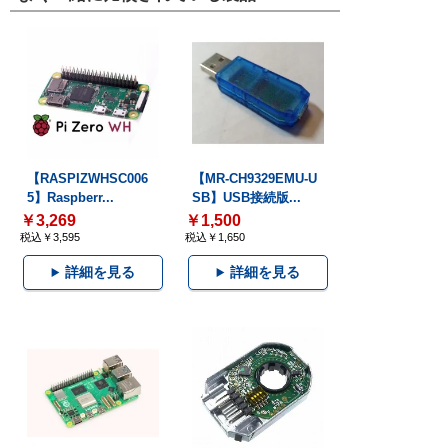
【RASPIZWHSC006
【MR-CH9329EMU-U
5】Raspberr...
SB】USB接続版...
￥3,269
￥1,500
税込￥3,595
税込￥1,650
詳細を見る
詳細を見る