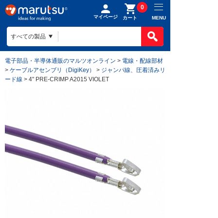
0
マイページ
MENU
カート
電子部品・半導体通販のマルツオンライン
>
電線・配線部材
>
ケーブルアセンブリ（DigiKey）
>
ジャンパ線、圧着済みリ
ード線
> 4" PRE-CRIMP A2015 VIOLET