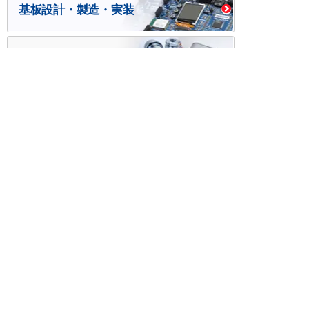
基板設計・製造・実装
ケース・ハーネス加工
※掲載されている価格には消費税、各種手数料が含まれ
ておりません。別途消費税およびお支払方法に応じた
手数料が必要になります。
※このホームページに掲載されている、記事・写真の一
部または全部をそのまま、または改変して利用・転
載・転用することを禁じます。
※商品によって販売価格が店頭価格と異なる場合がござ
います。
※弊社ではお客様が商品を選びやすくするためにデータ
シートの提供や技術情報、商品画像の表示を行ってい
ます。
しかしさまざまな事情により、これらの情報がすべて
正確であることを弊社が保証することはできません。
商品の正確な仕様等は各メーカーの最新のデータシー