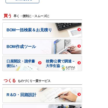
買う
早く・便利に・スムーズに
BOM一括検索＆お見積り
BOM作成ツール
口座開設・請求書
校費/公費で調達－
後払い
大学生協
つくる
ものづくり一貫サービス
R＆D・回路設計