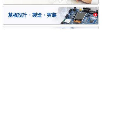
基板設計・製造・実装
ケース・ハーネス加工
※掲載されている価格には消費税、各種手数料が含まれ
ておりません。別途消費税およびお支払方法に応じた
手数料が必要になります。
※このホームページに掲載されている、記事・写真の一
部または全部をそのまま、または改変して利用・転
載・転用することを禁じます。
※商品によって販売価格が店頭価格と異なる場合がござ
います。
※弊社ではお客様が商品を選びやすくするためにデータ
シートの提供や技術情報、商品画像の表示を行ってい
ます。
しかしさまざまな事情により、これらの情報がすべて