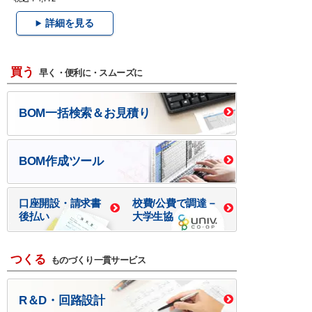
詳細を見る
買う
早く・便利に・スムーズに
BOM一括検索＆お見積り
BOM作成ツール
口座開設・請求書
校費/公費で調達－
後払い
大学生協
つくる
ものづくり一貫サービス
R＆D・回路設計