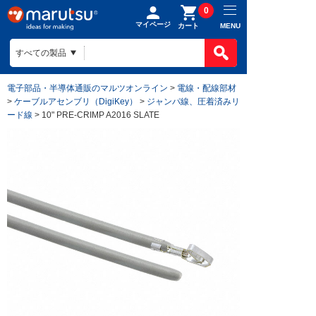
0
マイページ
MENU
カート
電子部品・半導体通販のマルツオンライン
>
電線・配線部材
>
ケーブルアセンブリ（DigiKey）
>
ジャンパ線、圧着済みリ
ード線
> 10" PRE-CRIMP A2016 SLATE