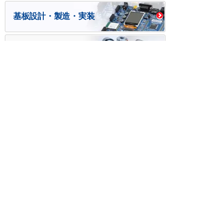
基板設計・製造・実装
ケース・ハーネス加工
※掲載されている価格には消費税、各種手数料が含まれ
ておりません。別途消費税およびお支払方法に応じた
手数料が必要になります。
※このホームページに掲載されている、記事・写真の一
部または全部をそのまま、または改変して利用・転
載・転用することを禁じます。
※商品によって販売価格が店頭価格と異なる場合がござ
います。
※弊社ではお客様が商品を選びやすくするためにデータ
シートの提供や技術情報、商品画像の表示を行ってい
ます。
しかしさまざまな事情により、これらの情報がすべて
正確であることを弊社が保証することはできません。