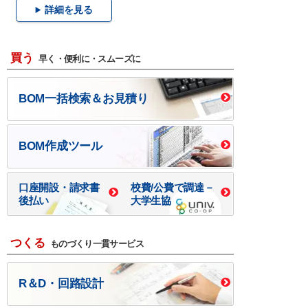
詳細を見る
買う
早く・便利に・スムーズに
BOM一括検索＆お見積り
BOM作成ツール
口座開設・請求書
校費/公費で調達－
後払い
大学生協
つくる
ものづくり一貫サービス
R＆D・回路設計