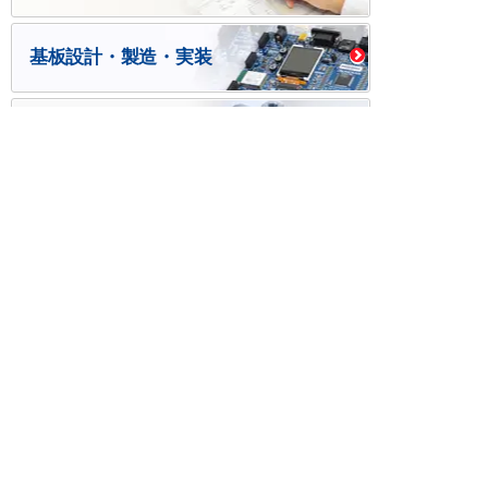
基板設計・製造・実装
ケース・ハーネス加工
※掲載されている価格には消費税、各種手数料が含まれ
ておりません。別途消費税およびお支払方法に応じた
手数料が必要になります。
※このホームページに掲載されている、記事・写真の一
部または全部をそのまま、または改変して利用・転
載・転用することを禁じます。
※商品によって販売価格が店頭価格と異なる場合がござ
います。
※弊社ではお客様が商品を選びやすくするためにデータ
シートの提供や技術情報、商品画像の表示を行ってい
ます。
しかしさまざまな事情により、これらの情報がすべて