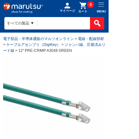
0
マイページ
MENU
カート
電子部品・半導体通販のマルツオンライン
>
電線・配線部材
>
ケーブルアセンブリ（DigiKey）
>
ジャンパ線、圧着済みリ
ード線
> 12" PRE-CRIMP A3048 GREEN