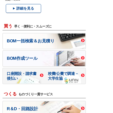
詳細を見る
買う
早く・便利に・スムーズに
BOM一括検索＆お見積り
BOM作成ツール
口座開設・請求書
校費/公費で調達－
後払い
大学生協
つくる
ものづくり一貫サービス
R＆D・回路設計