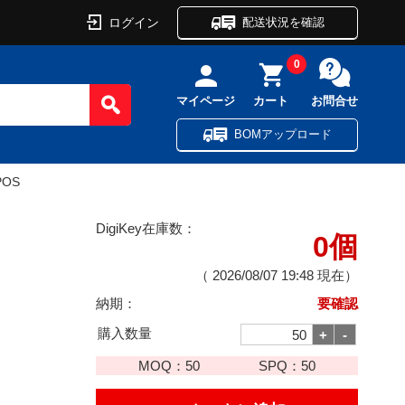
ログイン
配送状況を確認
0
マイページ
カート
お問合せ
BOMアップロード
POS
DigiKey在庫数：
0個
（
2026/08/07 19:48
現在）
納期：
要確認
購入数量
MOQ：
50
SPQ：
50