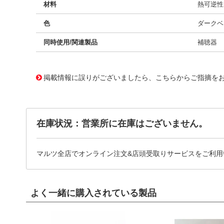
材料
熱可逆性
色
ダークベ
同時使用/関連製品
補聴器
10003283
!041! 0009-252238
掲載情報に誤りがございましたら、こちらからご指摘を
在庫状況：営業所に在庫はございません。
マルツ全店でオンライン注文&店頭受取りサービスをご利用
よく一緒に購入されている製品