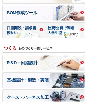
BOM作成ツール
口座開設・請求書
校費/公費で調達－
後払い
大学生協
つくる
ものづくり一貫サービス
R＆D・回路設計
基板設計・製造・実装
ケース・ハーネス加工