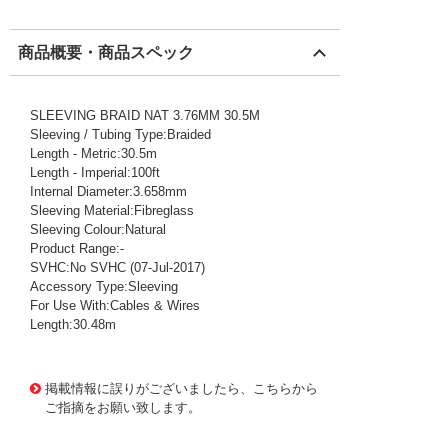
商品概要・商品スペック
SLEEVING BRAID NAT 3.76MM 30.5M
Sleeving / Tubing Type:Braided
Length - Metric:30.5m
Length - Imperial:100ft
Internal Diameter:3.658mm
Sleeving Material:Fibreglass
Sleeving Colour:Natural
Product Range:-
SVHC:No SVHC (07-Jul-2017)
Accessory Type:Sleeving
For Use With:Cables & Wires
Length:30.48m
1001455
!159! PIF2407 NA005
掲載情報に誤りがございましたら、こちらから
ご指摘をお願い致します。