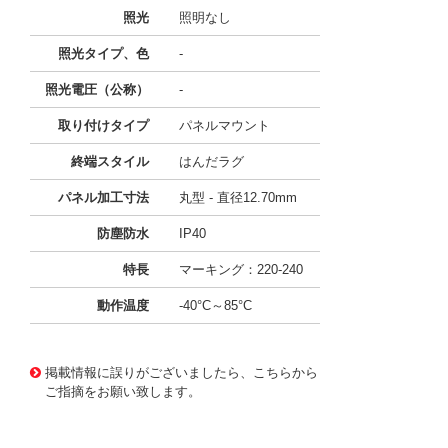
照光
照明なし
照光タイプ、色
-
照光電圧（公称）
-
取り付けタイプ
パネルマウント
終端スタイル
はんだラグ
パネル加工寸法
丸型 - 直径12.70mm
防塵防水
IP40
特長
マーキング：220-240
動作温度
-40°C～85°C
10014960
!041! 0033.4505
掲載情報に誤りがございましたら、こちらから
ご指摘をお願い致します。