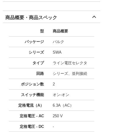
商品概要・商品スペック
型
商品概要
パッケージ
バルク
シリーズ
SWA
タイプ
ライン電圧セレクタ
回路
シリーズ、並列接続
ポジション数
2
スイッチ機能
オン-オン
定格電流（A）
6.3A（AC）
定格電圧 - AC
250 V
定格電圧 - DC
-