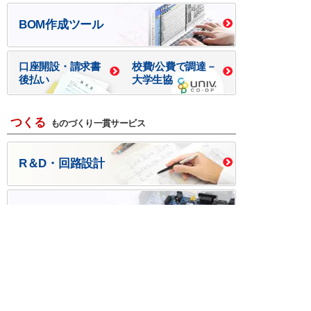
BOM作成ツール
口座開設・請求書
校費/公費で調達－
後払い
大学生協
つくる
ものづくり一貫サービス
R＆D・回路設計
基板設計・製造・実装
ケース・ハーネス加工
※掲載されている価格には消費税、各種手数料が含まれ