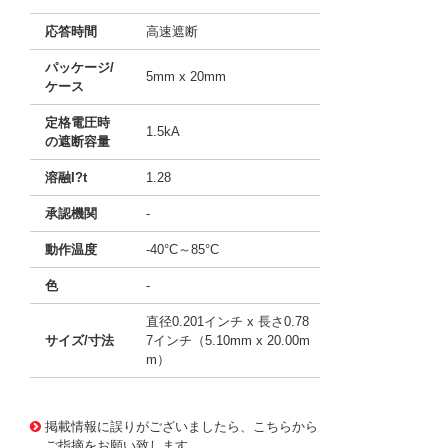
応答時間
高速遮断
パッケージ/
5mm x 20mm
ケース
定格電圧時
1.5kA
の遮断容量
溶融I?t
1.28
承認機関
-
動作温度
-40°C～85°C
色
-
直径0.201インチ x 長さ0.78
サイズ/寸法
7インチ（5.10mm x 20.00m
m）
10015008
!041! 0034.0907
掲載情報に誤りがございましたら、こちらから
ご指摘をお願い致します。