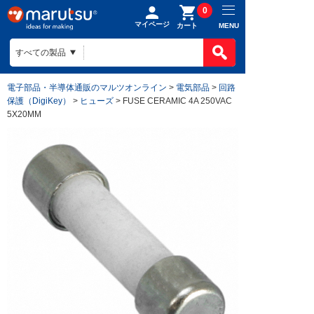
0
マイページ
MENU
カート
電子部品・半導体通販のマルツオンライン
>
電気部品
>
回路
保護（DigiKey）
>
ヒューズ
> FUSE CERAMIC 4A 250VAC
5X20MM