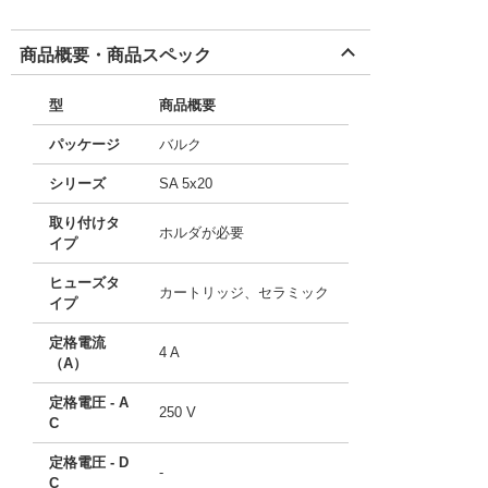
商品概要・商品スペック
型
商品概要
パッケージ
バルク
シリーズ
SA 5x20
取り付けタ
ホルダが必要
イプ
ヒューズタ
カートリッジ、セラミック
イプ
定格電流
4 A
（A）
定格電圧 - A
250 V
C
定格電圧 - D
-
C