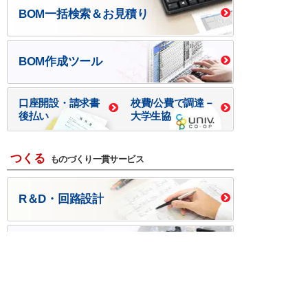
BOM一括検索＆お見積り
BOM作成ツール
口座開設・請求書
校費/公費で調達－
後払い
大学生協
つくる
ものづくり一貫サービス
R＆D・回路設計
基板設計・製造・実装
ケース・ハーネス加工