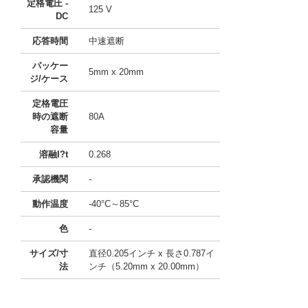
定格電圧 -
125 V
DC
応答時間
中速遮断
パッケー
5mm x 20mm
ジ/ケース
定格電圧
時の遮断
80A
容量
溶融I?t
0.268
承認機関
-
動作温度
-40°C～85°C
色
-
サイズ/寸
直径0.205インチ x 長さ0.787イ
法
ンチ（5.20mm x 20.00mm）
10015099 0000000200976343
!041! 0034.2511