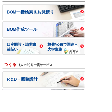
BOM一括検索＆お見積り
BOM作成ツール
口座開設・請求書
校費/公費で調達－
後払い
大学生協
つくる
ものづくり一貫サービス
R＆D・回路設計
基板設計・製造・実装