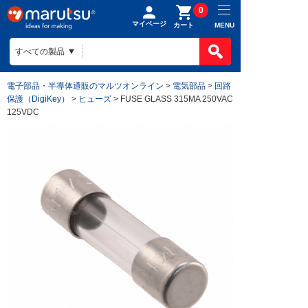
0
マイページ
MENU
カート
電子部品・半導体通販のマルツオンライン
>
電気部品
>
回路
保護（DigiKey）
>
ヒューズ
> FUSE GLASS 315MA 250VAC
125VDC