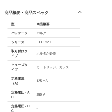
商品概要・商品スペック
型
商品概要
パッケージ
バルク
シリーズ
FTT 5x20
取り付けタ
ホルダが必要
イプ
ヒューズタ
カートリッジ、ガラス
イプ
定格電流
125 mA
（A）
定格電圧 - A
250 V
C
定格電圧 - D
-
C