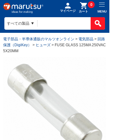
0
マイページ
MENU
カート
電子部品・半導体通販のマルツオンライン
>
電気部品
>
回路
保護（DigiKey）
>
ヒューズ
> FUSE GLASS 125MA 250VAC
5X20MM