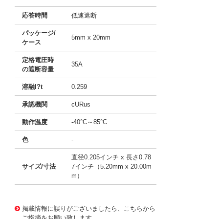
応答時間
低速遮断
パッケージ/
5mm x 20mm
ケース
定格電圧時
35A
の遮断容量
溶融I?t
0.259
承認機関
cURus
動作温度
-40°C～85°C
色
-
直径0.205インチ x 長さ0.78
サイズ/寸法
7インチ（5.20mm x 20.00m
m）
10015383
!041! 0034.5034
掲載情報に誤りがございましたら、こちらから
ご指摘をお願い致します。