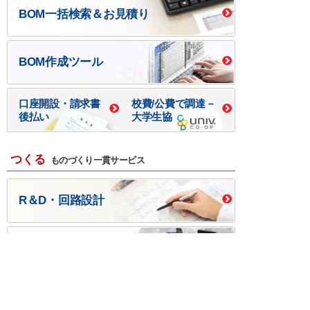
BOM一括検索＆お見積り
BOM作成ツール
口座開設・請求書
校費/公費で調達－
後払い
大学生協
つくる
ものづくり一貫サービス
R＆D・回路設計
基板設計・製造・実装
ケース・ハーネス加工