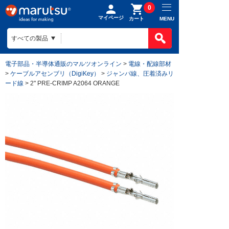
0
マイページ
MENU
カート
電子部品・半導体通販のマルツオンライン
>
電線・配線部材
>
ケーブルアセンブリ（DigiKey）
>
ジャンパ線、圧着済みリ
ード線
> 2" PRE-CRIMP A2064 ORANGE