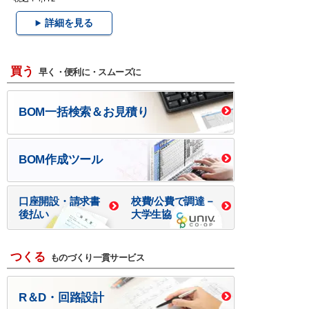
詳細を見る
買う
早く・便利に・スムーズに
BOM一括検索＆お見積り
BOM作成ツール
口座開設・請求書
校費/公費で調達－
後払い
大学生協
つくる
ものづくり一貫サービス
R＆D・回路設計