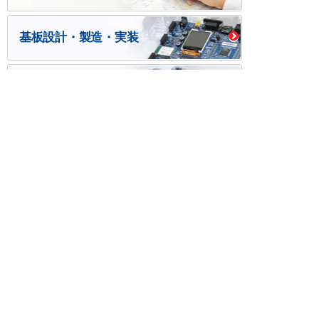
基板設計・製造・実装
ケース・ハーネス加工
※掲載されている価格には消費税、各種手数料が含まれ
ておりません。別途消費税およびお支払方法に応じた
手数料が必要になります。
※このホームページに掲載されている、記事・写真の一
部または全部をそのまま、または改変して利用・転
載・転用することを禁じます。
※商品によって販売価格が店頭価格と異なる場合がござ
います。
※弊社ではお客様が商品を選びやすくするためにデータ
シートの提供や技術情報、商品画像の表示を行ってい
ます。
しかしさまざまな事情により、これらの情報がすべて