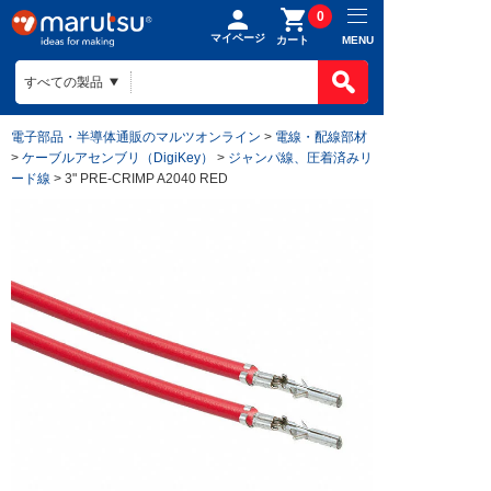
0
マイページ
MENU
カート
電子部品・半導体通販のマルツオンライン
>
電線・配線部材
>
ケーブルアセンブリ（DigiKey）
>
ジャンパ線、圧着済みリ
ード線
> 3" PRE-CRIMP A2040 RED