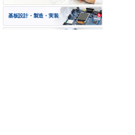
基板設計・製造・実装
ケース・ハーネス加工
※掲載されている価格には消費税、各種手数料が含まれ
ておりません。別途消費税およびお支払方法に応じた
手数料が必要になります。
※このホームページに掲載されている、記事・写真の一
部または全部をそのまま、または改変して利用・転
載・転用することを禁じます。
※商品によって販売価格が店頭価格と異なる場合がござ
います。
※弊社ではお客様が商品を選びやすくするためにデータ
シートの提供や技術情報、商品画像の表示を行ってい
ます。
しかしさまざまな事情により、これらの情報がすべて