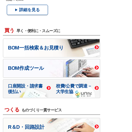
詳細を見る
買う
早く・便利に・スムーズに
BOM一括検索＆お見積り
BOM作成ツール
口座開設・請求書
校費/公費で調達－
後払い
大学生協
つくる
ものづくり一貫サービス
R＆D・回路設計