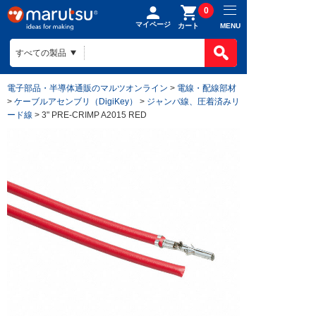
0
マイページ
MENU
カート
電子部品・半導体通販のマルツオンライン
>
電線・配線部材
>
ケーブルアセンブリ（DigiKey）
>
ジャンパ線、圧着済みリ
ード線
> 3" PRE-CRIMP A2015 RED