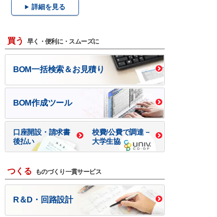
詳細を見る
買う
早く・便利に・スムーズに
BOM一括検索＆お見積り
BOM作成ツール
口座開設・請求書
校費/公費で調達－
後払い
大学生協
つくる
ものづくり一貫サービス
R＆D・回路設計