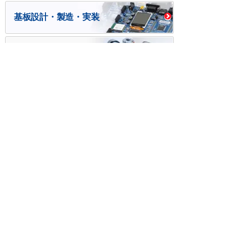
基板設計・製造・実装
ケース・ハーネス加工
※掲載されている価格には消費税、各種手数料が含まれ
ておりません。別途消費税およびお支払方法に応じた
手数料が必要になります。
※このホームページに掲載されている、記事・写真の一
部または全部をそのまま、または改変して利用・転
載・転用することを禁じます。
※商品によって販売価格が店頭価格と異なる場合がござ
います。
※弊社ではお客様が商品を選びやすくするためにデータ
シートの提供や技術情報、商品画像の表示を行ってい
ます。
しかしさまざまな事情により、これらの情報がすべて
正確であることを弊社が保証することはできません。