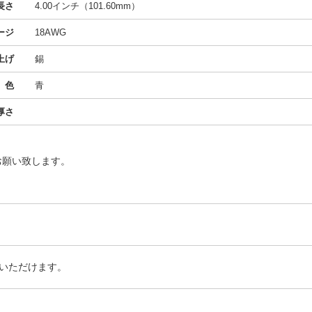
長さ
4.00インチ（101.60mm）
ージ
18AWG
上げ
錫
色
青
厚さ
お願い致します。
いただけます。