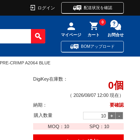
ログイン
配送状況を確認
0
マイページ
カート
お問合せ
BOMアップロード
 PRE-CRIMP A2064 BLUE
DigiKey在庫数：
0個
（
2026/08/07 12:00
現在）
納期：
要確認
購入数量
MOQ：
10
SPQ：
10