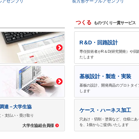
ルアセンブリ
長方形ケーブルアセンブリ
つくる
ものづくり一貫サービス
R＆D・回路設計
専任技術者がR＆D(研究開発）や回
たします
基板設計・製造・実装
基板の設計、開発商品のプロトタイ
します
で調達－大学生協
ケース・ハーネス加工
文・支払い・受け取り
穴あけ・切削・塗装など、仕様にあ
を、1個からご提供いたします
大学生協組合員様