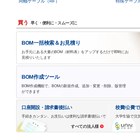
同軸ケーブル（RF）
特殊ケーブ
買う
早く・便利に・スムーズに
BOM一括検索＆お見積り
お手元にある大量のBOM（材料表）をアップするだけで即時にお
見積りいたします
BOM作成ツール
BOM作成機能で、BOMの新規作成、追加・変更・削除、版管理
ができます
口座開設・請求書後払い
校費/公費
手続きカンタン、お支払いは便利な請求書後払いで
大学生協で注
すべての法人様