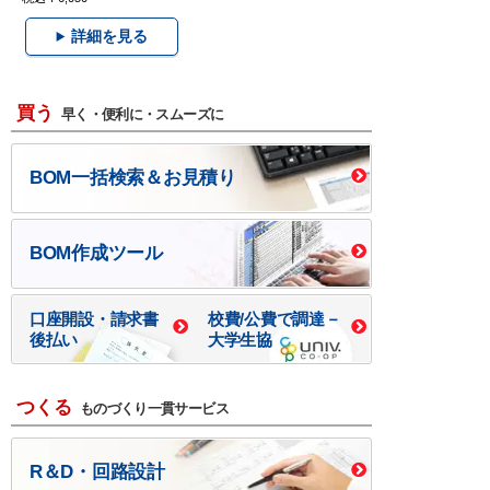
詳細を見る
買う
早く・便利に・スムーズに
BOM一括検索＆お見積り
BOM作成ツール
口座開設・請求書
校費/公費で調達－
後払い
大学生協
つくる
ものづくり一貫サービス
R＆D・回路設計