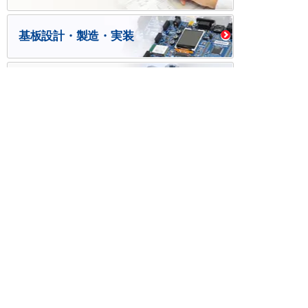
基板設計・製造・実装
ケース・ハーネス加工
※掲載されている価格には消費税、各種手数料が含まれ
ておりません。別途消費税およびお支払方法に応じた
手数料が必要になります。
※このホームページに掲載されている、記事・写真の一
部または全部をそのまま、または改変して利用・転
載・転用することを禁じます。
※商品によって販売価格が店頭価格と異なる場合がござ
います。
※弊社ではお客様が商品を選びやすくするためにデータ
シートの提供や技術情報、商品画像の表示を行ってい
ます。
しかしさまざまな事情により、これらの情報がすべて