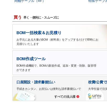
同軸ケーブル（RF）
特殊ケーブ
買う
早く・便利に・スムーズに
BOM一括検索＆お見積り
お手元にある大量のBOM（材料表）をアップするだけで即時にお
見積りいたします
BOM作成ツール
BOM作成機能で、BOMの新規作成、追加・変更・削除、版管理
ができます
口座開設・請求書後払い
校費/公費
手続きカンタン、お支払いは便利な請求書後払いで
大学生協で注
すべての法人様