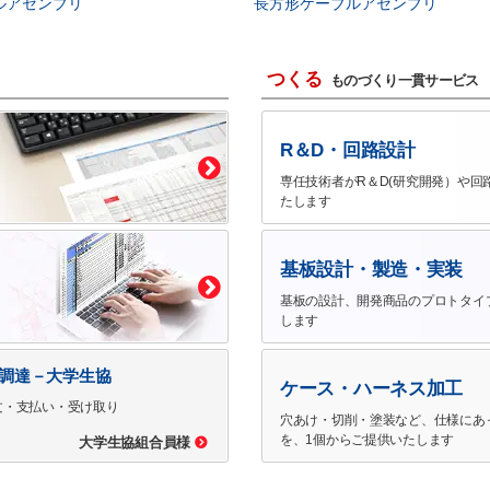
ルアセンブリ
長方形ケーブルアセンブリ
つくる
ものづくり一貫サービス
R＆D・回路設計
専任技術者がR＆D(研究開発）や回
たします
基板設計・製造・実装
基板の設計、開発商品のプロトタイ
します
で調達－大学生協
ケース・ハーネス加工
文・支払い・受け取り
穴あけ・切削・塗装など、仕様にあ
を、1個からご提供いたします
大学生協組合員様