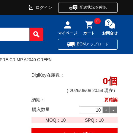
ログイン
配送状況を確認
0
マイページ
カート
お問合せ
BOMアップロード
 PRE-CRIMP A2040 GREEN
DigiKey在庫数：
0個
（
2026/08/08 20:59
現在）
納期：
要確認
購入数量
MOQ：
10
SPQ：
10