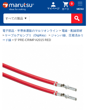
0
マイページ
MENU
カート
電子部品・半導体通販のマルツオンライン
>
電線・配線部材
>
ケーブルアセンブリ（DigiKey）
>
ジャンパ線、圧着済みリ
ード線
> 5" PRE-CRIMP A2015 RED