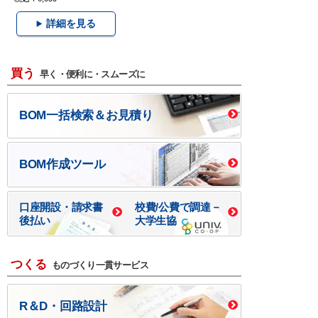
詳細を見る
買う
早く・便利に・スムーズに
BOM一括検索＆お見積り
BOM作成ツール
口座開設・請求書
校費/公費で調達－
後払い
大学生協
つくる
ものづくり一貫サービス
R＆D・回路設計