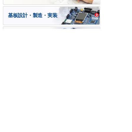
基板設計・製造・実装
ケース・ハーネス加工
※掲載されている価格には消費税、各種手数料が含まれ
ておりません。別途消費税およびお支払方法に応じた
手数料が必要になります。
※このホームページに掲載されている、記事・写真の一
部または全部をそのまま、または改変して利用・転
載・転用することを禁じます。
※商品によって販売価格が店頭価格と異なる場合がござ
います。
※弊社ではお客様が商品を選びやすくするためにデータ
シートの提供や技術情報、商品画像の表示を行ってい
ます。
しかしさまざまな事情により、これらの情報がすべて