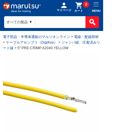
0
マイページ
MENU
カート
電子部品・半導体通販のマルツオンライン
>
電線・配線部材
>
ケーブルアセンブリ（DigiKey）
>
ジャンパ線、圧着済みリ
ード線
> 5" PRE-CRIMP A2040 YELLOW