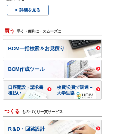
詳細を見る
買う
早く・便利に・スムーズに
BOM一括検索＆お見積り
BOM作成ツール
口座開設・請求書
校費/公費で調達－
後払い
大学生協
つくる
ものづくり一貫サービス
R＆D・回路設計