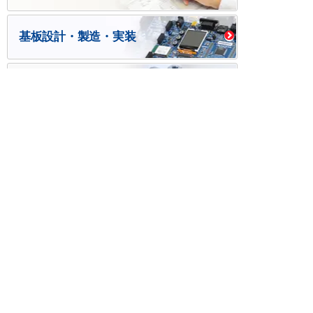
基板設計・製造・実装
ケース・ハーネス加工
※掲載されている価格には消費税、各種手数料が含まれ
ておりません。別途消費税およびお支払方法に応じた
手数料が必要になります。
※このホームページに掲載されている、記事・写真の一
部または全部をそのまま、または改変して利用・転
載・転用することを禁じます。
※商品によって販売価格が店頭価格と異なる場合がござ
います。
※弊社ではお客様が商品を選びやすくするためにデータ
シートの提供や技術情報、商品画像の表示を行ってい
ます。
しかしさまざまな事情により、これらの情報がすべて