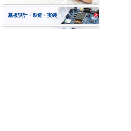
基板設計・製造・実装
ケース・ハーネス加工
※掲載されている価格には消費税、各種手数料が含まれ
ておりません。別途消費税およびお支払方法に応じた
手数料が必要になります。
※このホームページに掲載されている、記事・写真の一
部または全部をそのまま、または改変して利用・転
載・転用することを禁じます。
※商品によって販売価格が店頭価格と異なる場合がござ
います。
※弊社ではお客様が商品を選びやすくするためにデータ
シートの提供や技術情報、商品画像の表示を行ってい
ます。
しかしさまざまな事情により、これらの情報がすべて