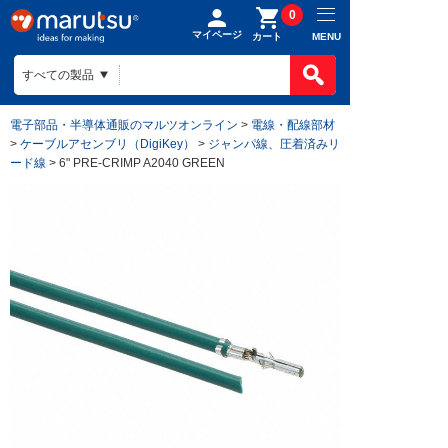
0
マイページ
MENU
カート
電子部品・半導体通販のマルツオンライン
>
電線・配線部材
>
ケーブルアセンブリ（DigiKey）
>
ジャンパ線、圧着済みリ
ード線
> 6" PRE-CRIMP A2040 GREEN