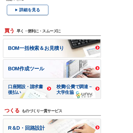
詳細を見る
買う
早く・便利に・スムーズに
BOM一括検索＆お見積り
BOM作成ツール
口座開設・請求書
校費/公費で調達－
後払い
大学生協
つくる
ものづくり一貫サービス
R＆D・回路設計