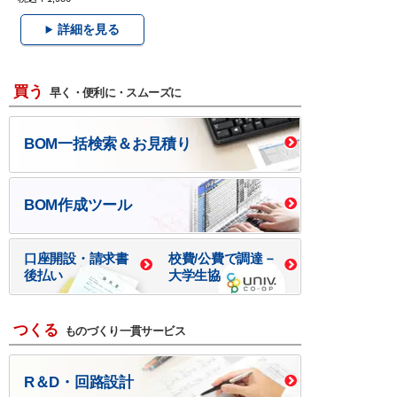
詳細を見る
買う
早く・便利に・スムーズに
BOM一括検索＆お見積り
BOM作成ツール
口座開設・請求書
校費/公費で調達－
後払い
大学生協
つくる
ものづくり一貫サービス
R＆D・回路設計