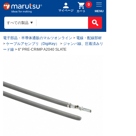
0
マイページ
MENU
カート
電子部品・半導体通販のマルツオンライン
>
電線・配線部材
>
ケーブルアセンブリ（DigiKey）
>
ジャンパ線、圧着済みリ
ード線
> 6" PRE-CRIMP A2040 SLATE