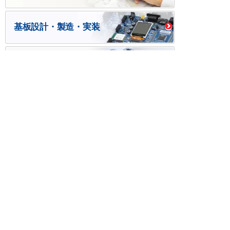
基板設計・製造・実装
ケース・ハーネス加工
※掲載されている価格には消費税、各種手数料が含まれ
ておりません。別途消費税およびお支払方法に応じた
手数料が必要になります。
※このホームページに掲載されている、記事・写真の一
部または全部をそのまま、または改変して利用・転
載・転用することを禁じます。
※商品によって販売価格が店頭価格と異なる場合がござ
います。
※弊社ではお客様が商品を選びやすくするためにデータ
シートの提供や技術情報、商品画像の表示を行ってい
ます。
しかしさまざまな事情により、これらの情報がすべて