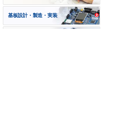
基板設計・製造・実装
ケース・ハーネス加工
※掲載されている価格には消費税、各種手数料が含まれ
ておりません。別途消費税およびお支払方法に応じた
手数料が必要になります。
※このホームページに掲載されている、記事・写真の一
部または全部をそのまま、または改変して利用・転
載・転用することを禁じます。
※商品によって販売価格が店頭価格と異なる場合がござ
います。
※弊社ではお客様が商品を選びやすくするためにデータ
シートの提供や技術情報、商品画像の表示を行ってい
ます。
しかしさまざまな事情により、これらの情報がすべて