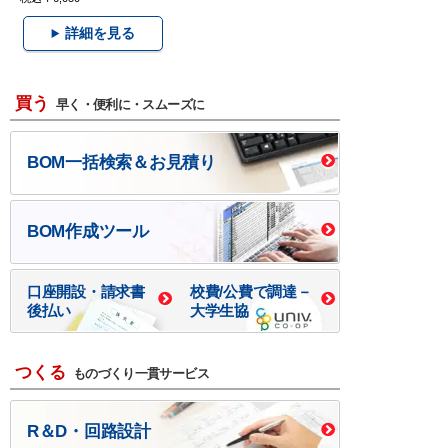
詳細を見る
買う
早く・便利に・スムーズに
BOM一括検索＆お見積り
BOM作成ツール
口座開設・請求書
校費/公費で調達－
後払い
大学生協
つくる
ものづくり一貫サービス
R＆D・回路設計