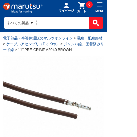
0
マイページ
MENU
カート
電子部品・半導体通販のマルツオンライン
>
電線・配線部材
>
ケーブルアセンブリ（DigiKey）
>
ジャンパ線、圧着済みリ
ード線
> 11" PRE-CRIMP A2040 BROWN