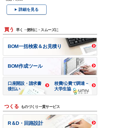
詳細を見る
買う
早く・便利に・スムーズに
BOM一括検索＆お見積り
BOM作成ツール
口座開設・請求書
校費/公費で調達－
後払い
大学生協
つくる
ものづくり一貫サービス
R＆D・回路設計