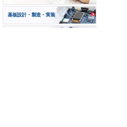
基板設計・製造・実装
ケース・ハーネス加工
※掲載されている価格には消費税、各種手数料が含まれ
ておりません。別途消費税およびお支払方法に応じた
手数料が必要になります。
※このホームページに掲載されている、記事・写真の一
部または全部をそのまま、または改変して利用・転
載・転用することを禁じます。
※商品によって販売価格が店頭価格と異なる場合がござ
います。
※弊社ではお客様が商品を選びやすくするためにデータ
シートの提供や技術情報、商品画像の表示を行ってい
ます。
しかしさまざまな事情により、これらの情報がすべて