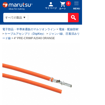
0
マイページ
MENU
カート
電子部品・半導体通販のマルツオンライン
>
電線・配線部材
>
ケーブルアセンブリ（DigiKey）
>
ジャンパ線、圧着済みリ
ード線
> 4" PRE-CRIMP A2040 ORANGE