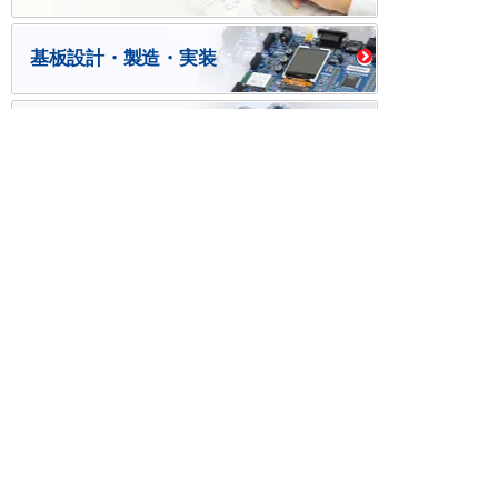
基板設計・製造・実装
ケース・ハーネス加工
※掲載されている価格には消費税、各種手数料が含まれ
ておりません。別途消費税およびお支払方法に応じた
手数料が必要になります。
※このホームページに掲載されている、記事・写真の一
部または全部をそのまま、または改変して利用・転
載・転用することを禁じます。
※商品によって販売価格が店頭価格と異なる場合がござ
います。
※弊社ではお客様が商品を選びやすくするためにデータ
シートの提供や技術情報、商品画像の表示を行ってい
ます。
しかしさまざまな事情により、これらの情報がすべて