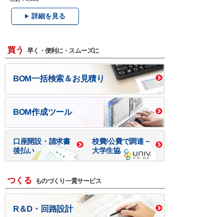
詳細を見る
買う
早く・便利に・スムーズに
BOM一括検索＆お見積り
BOM作成ツール
口座開設・請求書
校費/公費で調達－
後払い
大学生協
つくる
ものづくり一貫サービス
R＆D・回路設計