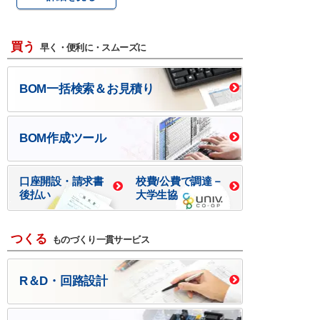
買う
早く・便利に・スムーズに
BOM一括検索＆お見積り
BOM作成ツール
口座開設・請求書
校費/公費で調達－
後払い
大学生協
つくる
ものづくり一貫サービス
R＆D・回路設計