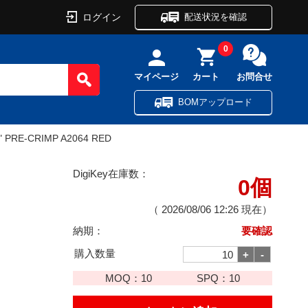
ログイン
配送状況を確認
0
マイページ
カート
お問合せ
BOMアップロード
" PRE-CRIMP A2064 RED
DigiKey在庫数：
0個
（
2026/08/06 12:26
現在）
納期：
要確認
購入数量
MOQ：
10
SPQ：
10