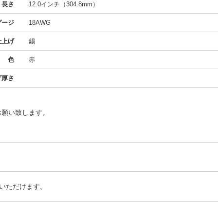
長さ
12.0インチ（304.8mm）
ゲージ
18AWG
仕上げ
錫
色
赤
げ厚さ
お願い致します。
いただけます。