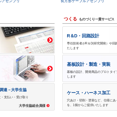
ルアセンブリ
長方形ケーブルアセンブリ
つくる
ものづくり一貫サービス
R＆D・回路設計
専任技術者がR＆D(研究開発）や回
たします
基板設計・製造・実装
基板の設計、開発商品のプロトタイ
します
で調達－大学生協
ケース・ハーネス加工
文・支払い・受け取り
穴あけ・切削・塗装など、仕様にあ
を、1個からご提供いたします
大学生協組合員様