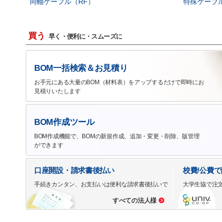
同軸ケーブル（RF）
特殊ケーブ
買う
早く・便利に・スムーズに
BOM一括検索＆お見積り
お手元にある大量のBOM（材料表）をアップするだけで即時にお
見積りいたします
BOM作成ツール
BOM作成機能で、BOMの新規作成、追加・変更・削除、版管理
ができます
口座開設・請求書後払い
校費/公費
手続きカンタン、お支払いは便利な請求書後払いで
大学生協で注
すべての法人様