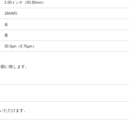
2.00インチ（50.80mm）
18AWG
金
黄
30.0µin（0.76µm）
お願い致します。
いただけます。