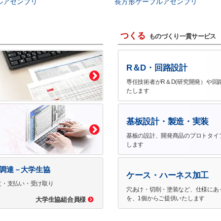
ルアセンブリ
長方形ケーブルアセンブリ
つくる
ものづくり一貫サービス
R＆D・回路設計
専任技術者がR＆D(研究開発）や回
たします
基板設計・製造・実装
基板の設計、開発商品のプロトタイ
します
で調達－大学生協
ケース・ハーネス加工
文・支払い・受け取り
穴あけ・切削・塗装など、仕様にあ
を、1個からご提供いたします
大学生協組合員様