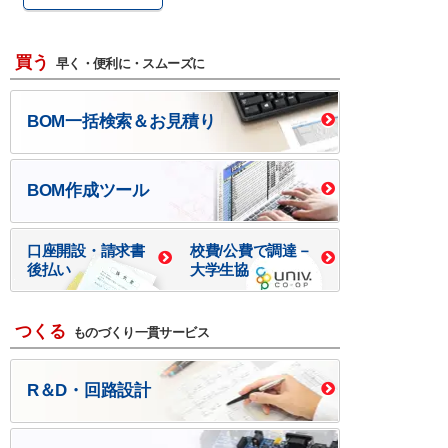
買う
早く・便利に・スムーズに
BOM一括検索＆お見積り
BOM作成ツール
口座開設・請求書
校費/公費で調達－
後払い
大学生協
つくる
ものづくり一貫サービス
R＆D・回路設計