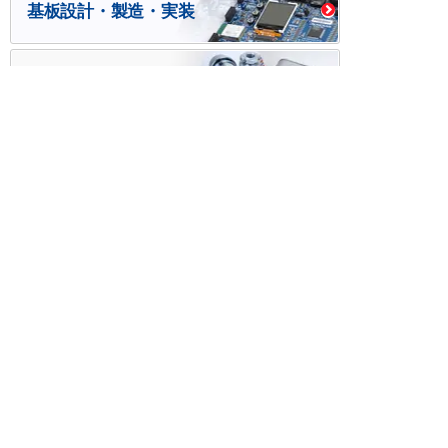
基板設計・製造・実装
ケース・ハーネス加工
※掲載されている価格には消費税、各種手数料が含まれ
ておりません。別途消費税およびお支払方法に応じた
手数料が必要になります。
※このホームページに掲載されている、記事・写真の一
部または全部をそのまま、または改変して利用・転
載・転用することを禁じます。
※商品によって販売価格が店頭価格と異なる場合がござ
います。
※弊社ではお客様が商品を選びやすくするためにデータ
シートの提供や技術情報、商品画像の表示を行ってい
ます。
しかしさまざまな事情により、これらの情報がすべて
正確であることを弊社が保証することはできません。
商品の正確な仕様等は各メーカーの最新のデータシー