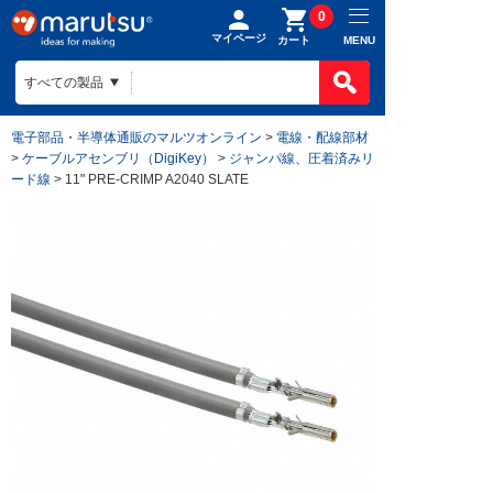
0
マイページ
MENU
カート
電子部品・半導体通販のマルツオンライン
>
電線・配線部材
>
ケーブルアセンブリ（DigiKey）
>
ジャンパ線、圧着済みリ
ード線
> 11" PRE-CRIMP A2040 SLATE