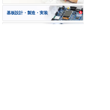
基板設計・製造・実装
ケース・ハーネス加工
※掲載されている価格には消費税、各種手数料が含まれ
ておりません。別途消費税およびお支払方法に応じた
手数料が必要になります。
※このホームページに掲載されている、記事・写真の一
部または全部をそのまま、または改変して利用・転
載・転用することを禁じます。
※商品によって販売価格が店頭価格と異なる場合がござ
います。
※弊社ではお客様が商品を選びやすくするためにデータ
シートの提供や技術情報、商品画像の表示を行ってい
ます。
しかしさまざまな事情により、これらの情報がすべて