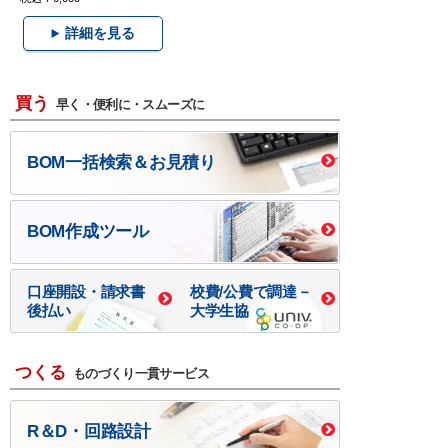
詳細を見る
買う
早く・便利に・スムーズに
BOM一括検索＆お見積り
BOM作成ツール
口座開設・請求書
校費/公費で調達－
後払い
大学生協
つくる
ものづくり一貫サービス
R＆D・回路設計