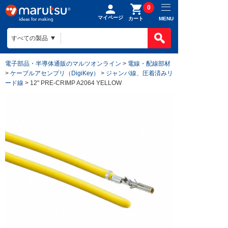
0
マイページ
MENU
カート
電子部品・半導体通販のマルツオンライン
>
電線・配線部材
>
ケーブルアセンブリ（DigiKey）
>
ジャンパ線、圧着済みリ
ード線
> 12" PRE-CRIMP A2064 YELLOW