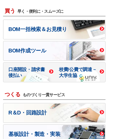
買う
早く・便利に・スムーズに
BOM一括検索＆お見積り
BOM作成ツール
口座開設・請求書
校費/公費で調達－
後払い
大学生協
つくる
ものづくり一貫サービス
R＆D・回路設計
基板設計・製造・実装