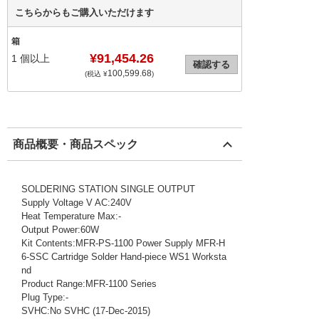
こちらからもご購入いただけます
箱
¥91,454.26
1
個以上
確認する
100,599.68
(税込 ¥
)
商品概要・商品スペック
SOLDERING STATION SINGLE OUTPUT
Supply Voltage V AC:240V
Heat Temperature Max:-
Output Power:60W
Kit Contents:MFR-PS-1100 Power Supply MFR-H
6-SSC Cartridge Solder Hand-piece WS1 Worksta
nd
Product Range:MFR-1100 Series
Plug Type:-
SVHC:No SVHC (17-Dec-2015)