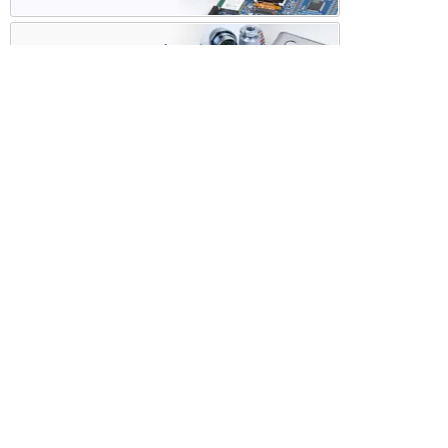
ケース・ハーネス加工
※掲載されている価格には消費税、各種手数料が含まれ
ておりません。別途消費税およびお支払方法に応じた
手数料が必要になります。
※このホームページに掲載されている、記事・写真の一
部または全部をそのまま、または改変して利用・転
載・転用することを禁じます。
※商品によって販売価格が店頭価格と異なる場合がござ
います。
※弊社ではお客様が商品を選びやすくするためにデータ
シートの提供や技術情報、商品画像の表示を行ってい
ます。
しかしさまざまな事情により、これらの情報がすべて
正確であることを弊社が保証することはできません。
商品の正確な仕様等は各メーカーの最新のデータシー
トで確認して頂きますようお願いいたします。
また、商品画像につきましても、当アイテムとは異な