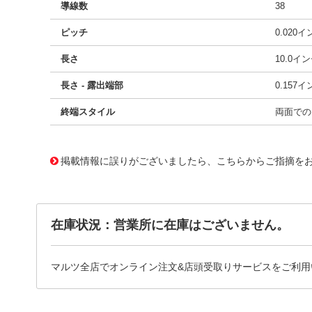
導線数
38
ピッチ
0.020
長さ
10.0イ
長さ - 露出端部
0.157
終端スタイル
両面での
10025048
!041! 0150200421
掲載情報に誤りがございましたら、こちらからご指摘を
在庫状況：営業所に在庫はございません。
マルツ全店でオンライン注文&店頭受取りサービスをご利用