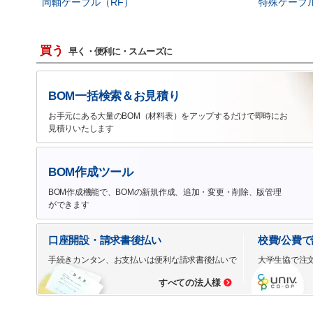
同軸ケーブル（RF）
特殊ケーブ
買う
早く・便利に・スムーズに
BOM一括検索＆お見積り
お手元にある大量のBOM（材料表）をアップするだけで即時にお
見積りいたします
BOM作成ツール
BOM作成機能で、BOMの新規作成、追加・変更・削除、版管理
ができます
口座開設・請求書後払い
校費/公費
手続きカンタン、お支払いは便利な請求書後払いで
大学生協で注
すべての法人様