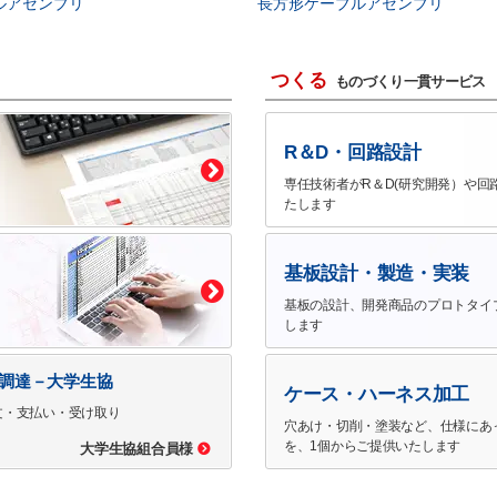
ルアセンブリ
長方形ケーブルアセンブリ
つくる
ものづくり一貫サービス
R＆D・回路設計
専任技術者がR＆D(研究開発）や回
たします
基板設計・製造・実装
基板の設計、開発商品のプロトタイ
します
で調達－大学生協
ケース・ハーネス加工
文・支払い・受け取り
穴あけ・切削・塗装など、仕様にあ
を、1個からご提供いたします
大学生協組合員様