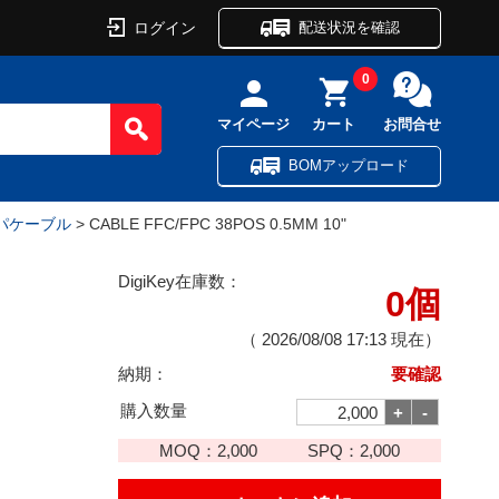
ログイン
配送状況を確認
0
マイページ
カート
お問合せ
BOMアップロード
パケーブル
> CABLE FFC/FPC 38POS 0.5MM 10"
DigiKey在庫数：
0個
（
2026/08/08 17:13
現在）
納期：
要確認
購入数量
MOQ：
2,000
SPQ：
2,000