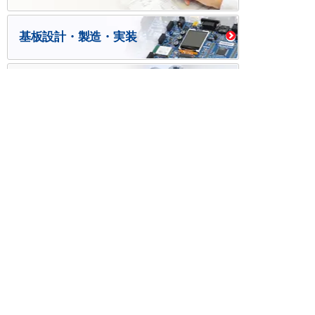
基板設計・製造・実装
ケース・ハーネス加工
※掲載されている価格には消費税、各種手数料が含まれ
ておりません。別途消費税およびお支払方法に応じた
手数料が必要になります。
※このホームページに掲載されている、記事・写真の一
部または全部をそのまま、または改変して利用・転
載・転用することを禁じます。
※商品によって販売価格が店頭価格と異なる場合がござ
います。
※弊社ではお客様が商品を選びやすくするためにデータ
シートの提供や技術情報、商品画像の表示を行ってい
ます。
しかしさまざまな事情により、これらの情報がすべて