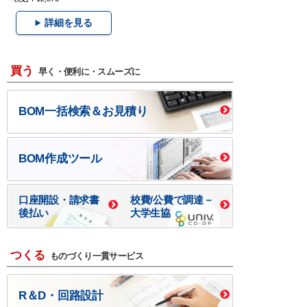
詳細を見る
買う
早く・便利に・スムーズに
BOM一括検索＆お見積り
BOM作成ツール
口座開設・請求書
校費/公費で調達－
後払い
大学生協
つくる
ものづくり一貫サービス
R＆D・回路設計