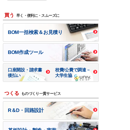
買う
早く・便利に・スムーズに
BOM一括検索＆お見積り
BOM作成ツール
口座開設・請求書
校費/公費で調達－
後払い
大学生協
つくる
ものづくり一貫サービス
R＆D・回路設計