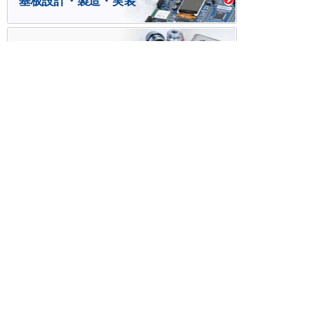
基板設計・製造・実装
ケース・ハーネス加工
※掲載されている価格には消費税、各種手数料が含まれ
ておりません。別途消費税およびお支払方法に応じた
手数料が必要になります。
※このホームページに掲載されている、記事・写真の一
部または全部をそのまま、または改変して利用・転
載・転用することを禁じます。
※商品によって販売価格が店頭価格と異なる場合がござ
います。
※弊社ではお客様が商品を選びやすくするためにデータ
シートの提供や技術情報、商品画像の表示を行ってい
ます。
しかしさまざまな事情により、これらの情報がすべて
正確であることを弊社が保証することはできません。
商品の正確な仕様等は各メーカーの最新のデータシー
トで確認して頂きますようお願いいたします。