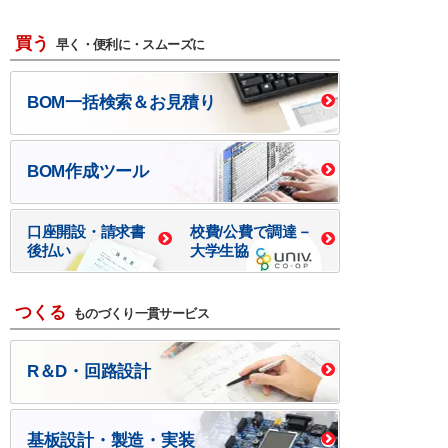
買う
早く・便利に・スムーズに
BOM一括検索＆お見積り
BOM作成ツール
口座開設・請求書
校費/公費で調達－
後払い
大学生協
つくる
ものづくり一貫サービス
R＆D・回路設計
基板設計・製造・実装