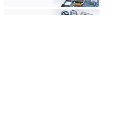
ケース・ハーネス加工
※掲載されている価格には消費税、各種手数料が含まれ
ておりません。別途消費税およびお支払方法に応じた
手数料が必要になります。
※このホームページに掲載されている、記事・写真の一
部または全部をそのまま、または改変して利用・転
載・転用することを禁じます。
※商品によって販売価格が店頭価格と異なる場合がござ
います。
※弊社ではお客様が商品を選びやすくするためにデータ
シートの提供や技術情報、商品画像の表示を行ってい
ます。
しかしさまざまな事情により、これらの情報がすべて
正確であることを弊社が保証することはできません。
商品の正確な仕様等は各メーカーの最新のデータシー
トで確認して頂きますようお願いいたします。