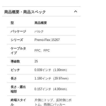
商品概要・商品スペック
型
商品概要
パッケージ
バルク
シリーズ
Premo-Flex 15267
ケーブルタ
FFC、FPC
イプ
導線数
25
ピッチ
0.039インチ（1.00mm）
長さ
1.180インチ（29.97mm）
長さ - 露出
0.157インチ（4.00mm）
端部
終端スタイ
片側にトップ、反対側にボ
ル
トム、両側にバッカー