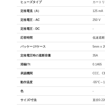
ヒューズタイプ
カートリ
定格電流（A）
125 mA
定格電圧 - AC
250 V
定格電圧 - DC
-
応答時間
低速遮断
パッケージ/ケース
5mm x
定格電圧時の遮断容量
35A
溶融I?t
0.1465
承認機関
CCC、C
動作温度
-55°C～1
色
-
サイズ/寸法
直径0.22