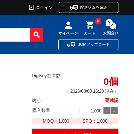
ログイン
配送状況を確認
0
マイページ
カート
お問合せ
BOMアップロード
DigiKey在庫数：
0個
（
2026/08/08 16:29
現在）
納期：
要確認
購入数量
MOQ：
1,000
SPQ：
1,000