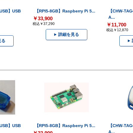
-USB】USB
【RPI5-8GB】Raspberry Pi 5...
【CHW-TAG4
A...
￥33,900
税込￥37,290
￥11,700
税込￥12,870
詳細を見る
見る
-USB】USB
【RPI5-8GB】Raspberry Pi 5...
【CHW-TAG4
A...