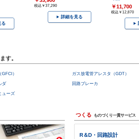
￥33,900
税込￥37,290
￥11,700
税込￥12,870
詳細を見る
見る
います。
GFCI）
ガス放電管アレスタ（GDT）
ルダ
回路ブレーカ
ヒューズ
つくる
ものづくり一貫サービス
R＆D・回路設計