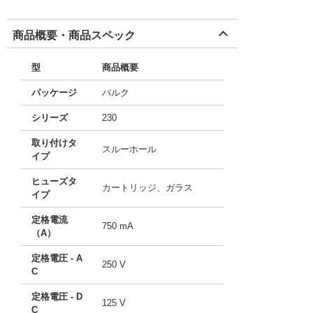
商品概要・商品スペック
型
商品概要
パッケージ
バルク
シリーズ
230
取り付けタ
スルーホール
イプ
ヒューズタ
カートリッジ、ガラス
イプ
定格電流
750 mA
（A）
定格電圧 - A
250 V
C
定格電圧 - D
125 V
C