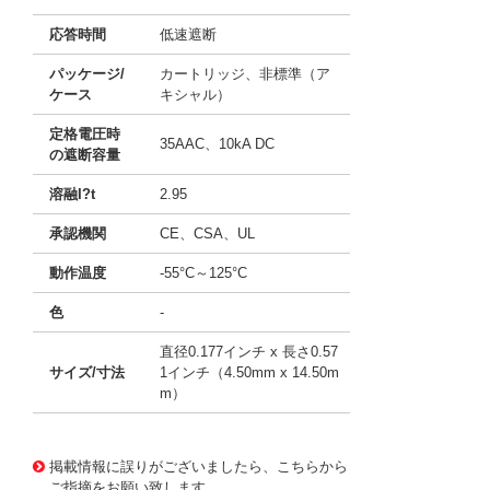
応答時間
低速遮断
パッケージ/
カートリッジ、非標準（ア
ケース
キシャル）
定格電圧時
35AAC、10kA DC
の遮断容量
溶融I?t
2.95
承認機関
CE、CSA、UL
動作温度
-55°C～125°C
色
-
直径0.177インチ x 長さ0.57
サイズ/寸法
1インチ（4.50mm x 14.50m
m）
10043258
!041! 0230.750VXP
掲載情報に誤りがございましたら、こちらから
ご指摘をお願い致します。