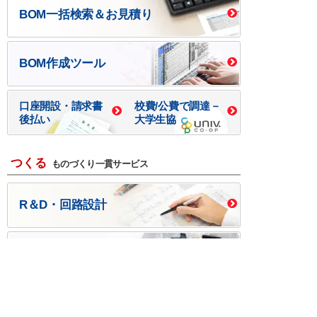
BOM一括検索＆お見積り
BOM作成ツール
口座開設・請求書
校費/公費で調達－
後払い
大学生協
つくる
ものづくり一貫サービス
R＆D・回路設計
基板設計・製造・実装
ケース・ハーネス加工