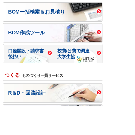
BOM一括検索＆お見積り
BOM作成ツール
口座開設・請求書
校費/公費で調達－
後払い
大学生協
つくる
ものづくり一貫サービス
R＆D・回路設計
基板設計・製造・実装
ケース・ハーネス加工