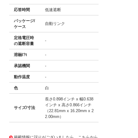
応答時間
低速遮断
パッケージ/
自動リンク
ケース
定格電圧時
-
の遮断容量
溶融I?t
-
承認機関
-
動作温度
-
色
白
長さ0.898インチ x 幅0.638
インチ x 高さ0.866インチ
サイズ/寸法
（22.81mm x 16.20mm x 2
2.00mm）
10046734
!041! 0283120.MXJ-B
掲載情報に誤りがございましたら、こちらから