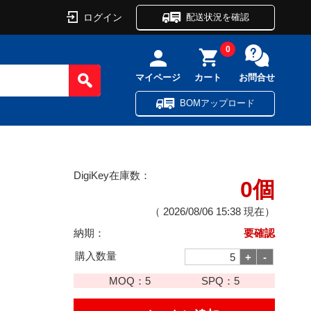
ログイン
配送状況を確認
0
マイページ
カート
お問合せ
BOMアップロード
DigiKey在庫数：
0個
（
2026/08/06 15:38
現在）
納期：
要確認
購入数量
MOQ：
5
SPQ：
5