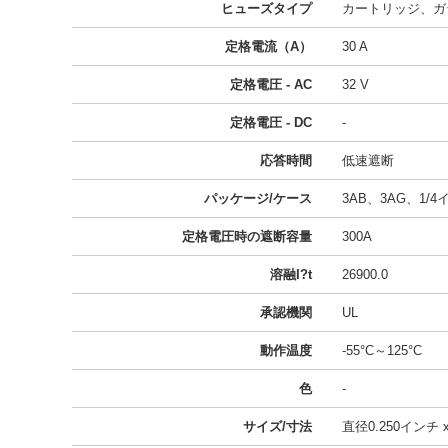
ヒューズタイプ
カートリッジ、ガ
定格電流（A）
30 A
定格電圧 - AC
32 V
定格電圧 - DC
-
応答時間
低速遮断
パッケージ/ケース
3AB、3AG、1/4イ
定格電圧時の遮断容量
300A
溶融I?t
26900.0
承認機関
UL
動作温度
-55°C～125°C
色
-
サイズ/寸法
直径0.250インチ x