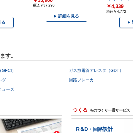
￥33,900
税込￥37,290
￥4,339
税込￥4,772
詳細を見る
見る
います。
GFCI）
ガス放電管アレスタ（GDT）
ルダ
回路ブレーカ
ヒューズ
つくる
ものづくり一貫サービス
R＆D・回路設計